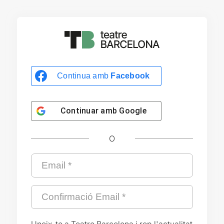
Continua amb
Facebook
Continuar amb
Google
O