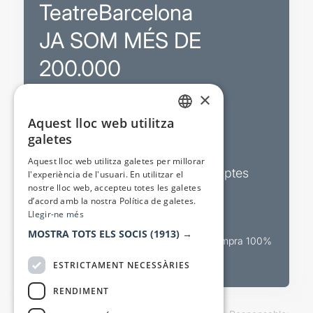
TeatreBarcelona
JA SOM MÉS DE
200.000
×
Promocions
Aquest lloc web utilitza
CATALAN
galetes
Sortejos exclusius
SPANISH
Aquest lloc web utilitza galetes per millorar
Butlletins d’actualitat i descomptes
l'experiència de l'usuari. En utilitzar el
nostre lloc web, accepteu totes les galetes
Valora espectacles
d’acord amb la nostra Política de galetes.
Llegir-ne més
MOSTRA TOTS ELS SOCIS
(1913) →
Canal oficial de venda teatral Compra 100%
segura
ESTRICTAMENT NECESSÀRIES
RENDIMENT