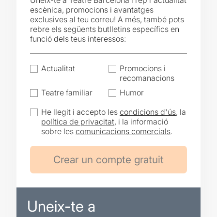
Uneix-te a Teatre Barcelona i rep l'actualitat
escènica, promocions i avantatges
exclusives al teu correu! A més, també pots
rebre els següents butlletins específics en
funció dels teus interessos:
Actualitat
Promocions i
recomanacions
Teatre familiar
Humor
He llegit i accepto les
condicions d'ús
, la
política de privacitat
, i la informació
sobre les
comunicacions comercials
.
Uneix-te a