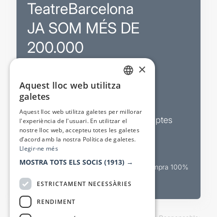
TeatreBarcelona
JA SOM MÉS DE
200.000
×
Promocions
Aquest lloc web utilitza
CATALAN
galetes
Sortejos exclusius
SPANISH
Aquest lloc web utilitza galetes per millorar
Butlletins d’actualitat i descomptes
l'experiència de l'usuari. En utilitzar el
nostre lloc web, accepteu totes les galetes
Valora espectacles
d’acord amb la nostra Política de galetes.
Llegir-ne més
MOSTRA TOTS ELS SOCIS
(1913) →
Canal oficial de venda teatral Compra 100%
segura
ESTRICTAMENT NECESSÀRIES
RENDIMENT