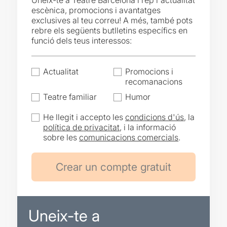
Uneix-te a Teatre Barcelona i rep l'actualitat
escènica, promocions i avantatges
exclusives al teu correu! A més, també pots
rebre els següents butlletins específics en
funció dels teus interessos:
Actualitat
Promocions i
recomanacions
Teatre familiar
Humor
He llegit i accepto les
condicions d'ús
, la
política de privacitat
, i la informació
sobre les
comunicacions comercials
.
Uneix-te a