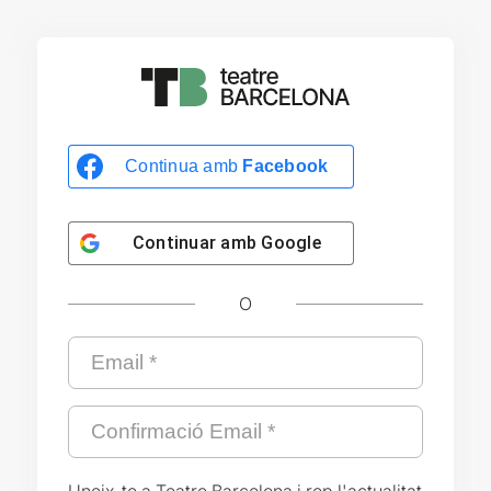
Continua amb
Facebook
Continuar amb
Google
O