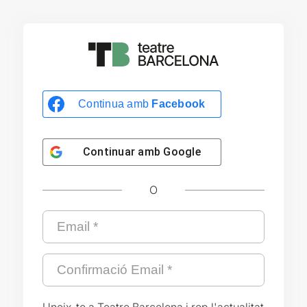
Continua amb
Facebook
Continuar amb
Google
O