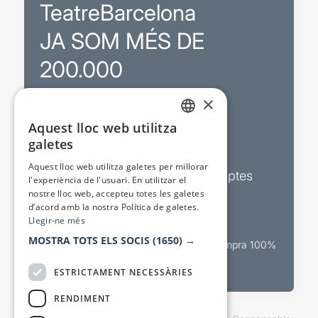
TeatreBarcelona
JA SOM MÉS DE
200.000
×
Promocions
Aquest lloc web utilitza
CATALAN
galetes
Sortejos exclusius
SPANISH
Aquest lloc web utilitza galetes per millorar
Butlletins d’actualitat i descomptes
l'experiència de l'usuari. En utilitzar el
nostre lloc web, accepteu totes les galetes
Valora espectacles
d’acord amb la nostra Política de galetes.
Llegir-ne més
MOSTRA TOTS ELS SOCIS
(1650) →
Canal oficial de venda teatral Compra 100%
segura
ESTRICTAMENT NECESSÀRIES
RENDIMENT