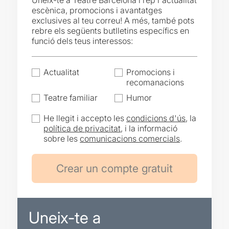
Uneix-te a Teatre Barcelona i rep l'actualitat
escènica, promocions i avantatges
exclusives al teu correu! A més, també pots
rebre els següents butlletins específics en
funció dels teus interessos:
Actualitat
Promocions i
recomanacions
Teatre familiar
Humor
He llegit i accepto les
condicions d'ús
, la
política de privacitat
, i la informació
sobre les
comunicacions comercials
.
Uneix-te a