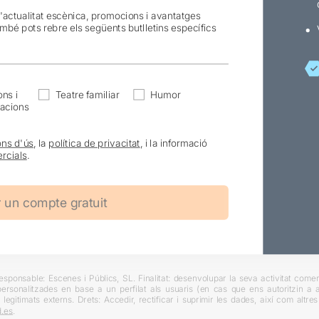
l'actualitat escènica, promocions i avantatges
ambé pots rebre els següents butlletins específics
ns i
Teatre familiar
Humor
acions
ons d'ús
, la
política de privacitat
, i la informació
rcials
.
ponsable: Escenes i Públics, SL. Finalitat: desenvolupar la seva activitat comerc
rsonalitzades en base a un perfilat als usuaris (en cas que ens autoritzin a ai
 legitimats externs. Drets: Accedir, rectificar i suprimir les dades, així com altr
.es
.