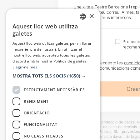
Uneix-te a Teatre Barcelona i rep 
exclusives al teu correu! A més, t
×
en funció dels teus interessos:
Aquest lloc web utilitza
CATALAN
galetes
SPANISH
Actualitat
Promocio
Aquest lloc web utilitza galetes per millorar
recoman
l'experiència de l'usuari. En utilitzar el
nostre lloc web, accepteu totes les galetes
d’acord amb la nostra Política de galetes.
He llegit i accepto les
condici
Llegir-ne més
sobre les
comunicacions come
MOSTRA TOTS ELS SOCIS
(1650) →
ESTRICTAMENT NECESSÀRIES
RENDIMENT
ORIENTACIÓ
Informació bàsica sobre protecció de dades: Res
FUNCIONALITAT
usuaris i trametre comunicacions comercials pe
Destinataris: Escenes i Públics, SL i proveïdors
NO CLASSIFICADES
També es pot instar reclamació davant de l’
agpd