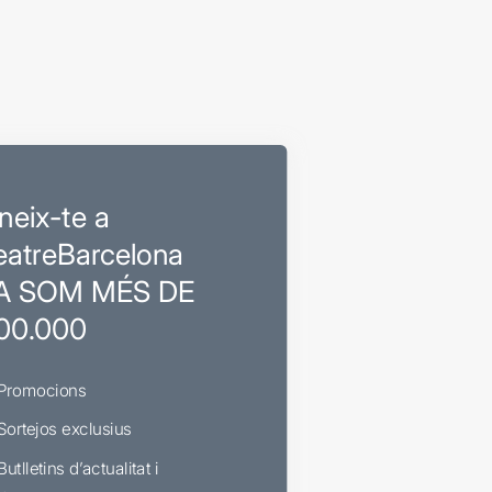
neix-te a
eatreBarcelona
A SOM MÉS DE
00.000
Promocions
Sortejos exclusius
Butlletins d’actualitat i