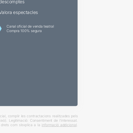
descomptes
Valora espectacles
Canal oficial de venda teatral
Compra 100% segura
ial, complir les contractacions realitzades pels
xò). Legitimació: Consentiment de l’interessat.
es drets com s’explica a la
informació addicional
.