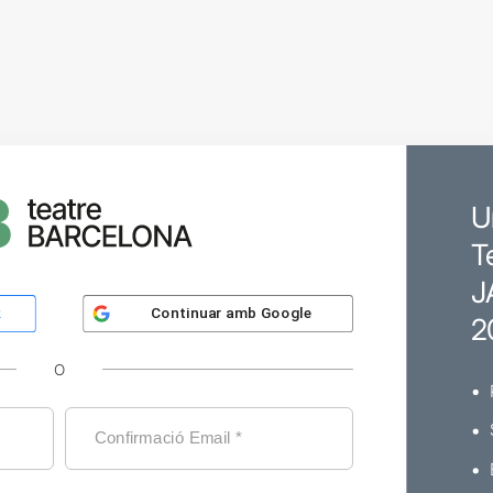
U
T
J
Continuar amb
Google
k
2
O