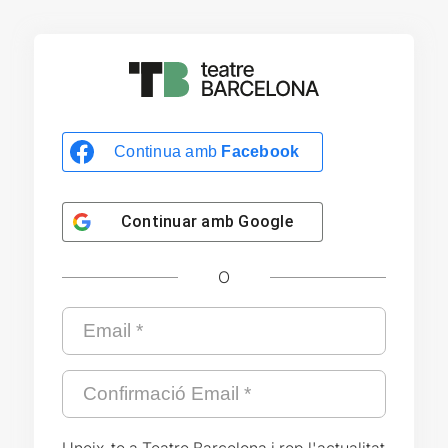
Continua amb
Facebook
Continuar amb
Google
O