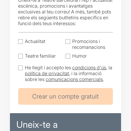
Uneix-te a Teatre Barcelona i rep l'actualitat
escènica, promocions i avantatges
exclusives al teu correu! A més, també pots
rebre els següents butlletins específics en
funció dels teus interessos:
Actualitat
Promocions i
recomanacions
Teatre familiar
Humor
He llegit i accepto les
condicions d'ús
, la
política de privacitat
, i la informació
sobre les
comunicacions comercials
.
Uneix-te a