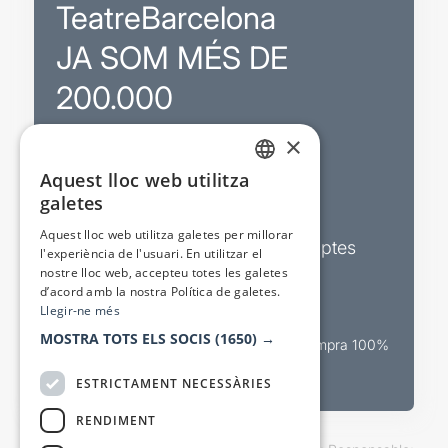
TeatreBarcelona
JA SOM MÉS DE
200.000
×
Promocions
Aquest lloc web utilitza
CATALAN
galetes
Sortejos exclusius
SPANISH
Aquest lloc web utilitza galetes per millorar
Butlletins d’actualitat i descomptes
l'experiència de l'usuari. En utilitzar el
nostre lloc web, accepteu totes les galetes
Valora espectacles
d’acord amb la nostra Política de galetes.
Llegir-ne més
MOSTRA TOTS ELS SOCIS
(1650) →
Canal oficial de venda teatral Compra 100%
segura
ESTRICTAMENT NECESSÀRIES
RENDIMENT