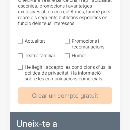
Uneix-te a Teatre Barcelona i rep l'actualitat
escènica, promocions i avantatges
exclusives al teu correu! A més, també pots
rebre els següents butlletins específics en
funció dels teus interessos:
Actualitat
Promocions i
recomanacions
Teatre familiar
Humor
He llegit i accepto les
condicions d'ús
, la
política de privacitat
, i la informació
sobre les
comunicacions comercials
.
Uneix-te a