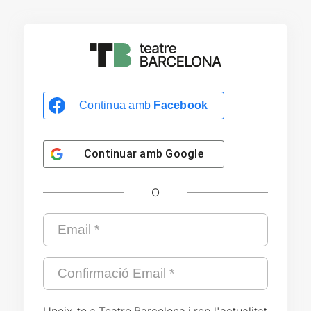
Continua amb
Facebook
Continuar amb
Google
O