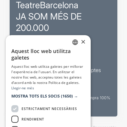
TeatreBarcelona
JA SOM MÉS DE
200.000
×
Promocions
Aquest lloc web utilitza
CATALAN
galetes
Sortejos exclusius
SPANISH
Aquest lloc web utilitza galetes per millorar
Butlletins d’actualitat i descomptes
l'experiència de l'usuari. En utilitzar el
nostre lloc web, accepteu totes les galetes
Valora espectacles
d’acord amb la nostra Política de galetes.
Llegir-ne més
MOSTRA TOTS ELS SOCIS
(1650) →
Canal oficial de venda teatral Compra 100%
segura
ESTRICTAMENT NECESSÀRIES
RENDIMENT