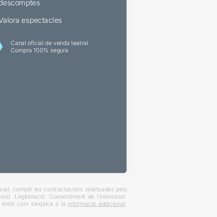
descomptes
Valora espectacles
Canal oficial de venda teatral
Compra 100% segura
ial, complir les contractacions realitzades pels
xò). Legitimació: Consentiment de l’interessat.
es drets com s’explica a la
informació addicional
.