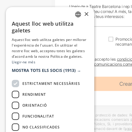
Uneix-te a Teatre Barcelona i rep 
exclusives al teu correu! A més, t
×
en funció dels teus interessos:
Aquest lloc web utilitza
CATALAN
galetes
SPANISH
Actualitat
Promocio
Aquest lloc web utilitza galetes per millorar
recoman
l'experiència de l'usuari. En utilitzar el
nostre lloc web, accepteu totes les galetes
d’acord amb la nostra Política de galetes.
He llegit i accepto les
condici
Llegir-ne més
sobre les
comunicacions come
MOSTRA TOTS ELS SOCIS
(1913) →
ESTRICTAMENT NECESSÀRIES
RENDIMENT
ORIENTACIÓ
Informació bàsica sobre protecció de dades: Res
FUNCIONALITAT
usuaris i trametre comunicacions comercials pe
Destinataris: Escenes i Públics, SL i proveïdors
NO CLASSIFICADES
També es pot instar reclamació davant de l’
agpd