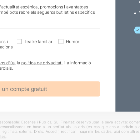
l'actualitat escènica, promocions i avantatges
ambé pots rebre els següents butlletins específics
ns i
Teatre familiar
Humor
acions
ons d'ús
, la
política de privacitat
, i la informació
rcials
.
ponsable: Escenes i Públics, SL. Finalitat: desenvolupar la seva activitat comerc
rsonalitzades en base a un perfilat als usuaris (en cas que ens autoritzin a ai
 legitimats externs. Drets: Accedir, rectificar i suprimir les dades, així com altr
.es
.