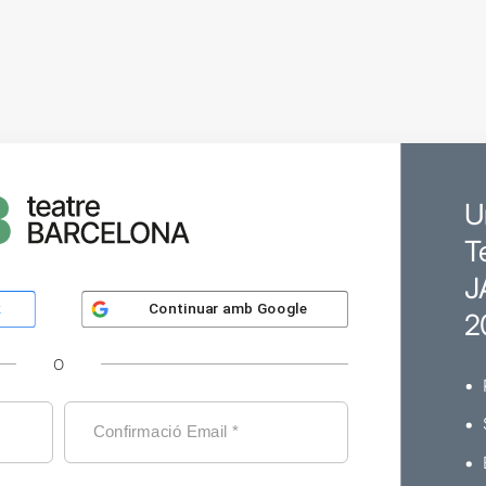
U
T
J
Continuar amb
Google
k
2
O