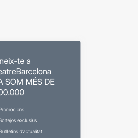
neix-te a
eatreBarcelona
A SOM MÉS DE
00.000
Promocions
Sortejos exclusius
Butlletins d’actualitat i