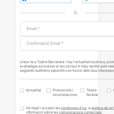
O
Uneix-te a Teatre Barcelona i rep l'actualitat escènica, pro
avantatges exclusives al teu correu! A més, també pots reb
següents butlletins específics en funció dels teus interessos
Actualitat
Promocions i
Teatre
recomanacions
familiar
He llegit i accepto les
condicions d'ús
, la
política de pri
informació sobre les
comunicacions comercials
.