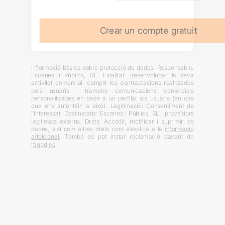
Crear un compte gratuit
Informació bàsica sobre protecció de dades: Responsable:
Escenes i Públics, SL. Finalitat: desenvolupar la seva
activitat comercial, complir les contractacions realitzades
pels usuaris i trametre comunicacions comercials
personalitzades en base a un perfilat als usuaris (en cas
que ens autoritzin a això). Legitimació: Consentiment de
l’interessat. Destinataris: Escenes i Públics, SL i proveïdors
legitimats externs. Drets: Accedir, rectificar i suprimir les
dades, així com altres drets com s’explica a la
informació
addicional
. També es pot instar reclamació davant de
l’
agpd.es
.