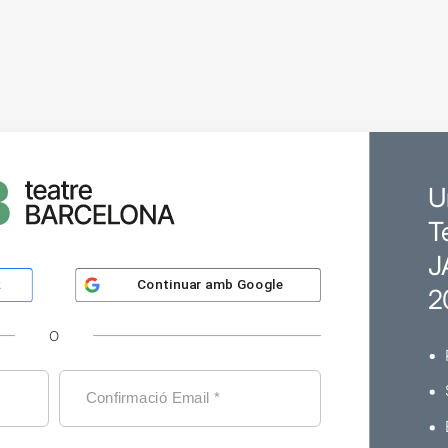
U
T
J
Continuar amb
Google
k
2
O