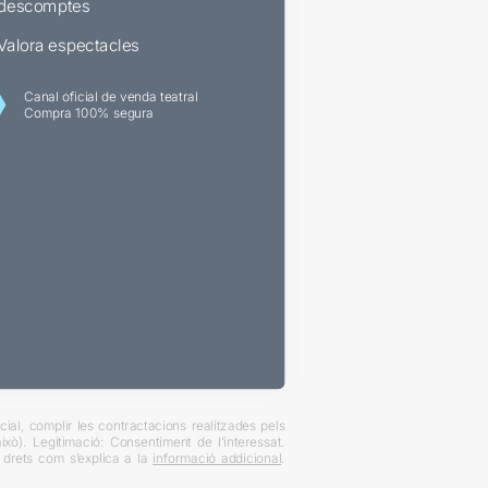
descomptes
Valora espectacles
Canal oficial de venda teatral
Compra 100% segura
ial, complir les contractacions realitzades pels
xò). Legitimació: Consentiment de l’interessat.
es drets com s’explica a la
informació addicional
.