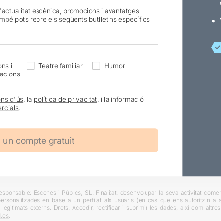
l'actualitat escènica, promocions i avantatges
ambé pots rebre els següents butlletins específics
ns i
Teatre familiar
Humor
acions
ons d'ús
, la
política de privacitat
, i la informació
rcials
.
ponsable: Escenes i Públics, SL. Finalitat: desenvolupar la seva activitat comerc
rsonalitzades en base a un perfilat als usuaris (en cas que ens autoritzin a ai
 legitimats externs. Drets: Accedir, rectificar i suprimir les dades, així com altr
.es
.