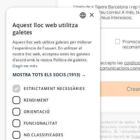
Uneix-te a Teatre Barcelona i rep 
exclusives al teu correu! A més, t
×
en funció dels teus interessos:
Aquest lloc web utilitza
CATALAN
galetes
SPANISH
Actualitat
Promocio
Aquest lloc web utilitza galetes per millorar
recoman
l'experiència de l'usuari. En utilitzar el
nostre lloc web, accepteu totes les galetes
d’acord amb la nostra Política de galetes.
He llegit i accepto les
condici
Llegir-ne més
sobre les
comunicacions come
MOSTRA TOTS ELS SOCIS
(1913) →
ESTRICTAMENT NECESSÀRIES
RENDIMENT
ORIENTACIÓ
Informació bàsica sobre protecció de dades: Res
FUNCIONALITAT
usuaris i trametre comunicacions comercials pe
Destinataris: Escenes i Públics, SL i proveïdors
NO CLASSIFICADES
També es pot instar reclamació davant de l’
agpd