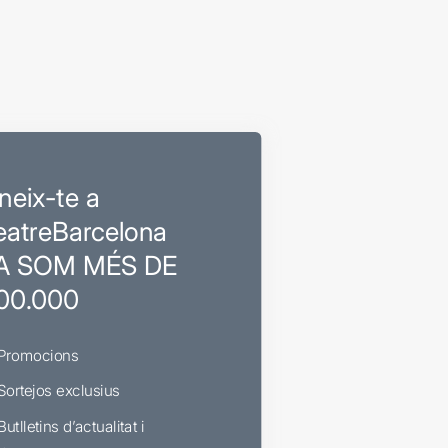
neix-te a
eatreBarcelona
A SOM MÉS DE
00.000
Promocions
Sortejos exclusius
Butlletins d’actualitat i