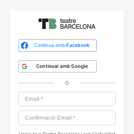
Continua amb
Facebook
Continuar amb
Google
O