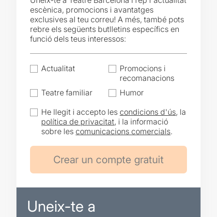
Uneix-te a Teatre Barcelona i rep l'actualitat
escènica, promocions i avantatges
exclusives al teu correu! A més, també pots
rebre els següents butlletins específics en
funció dels teus interessos:
Actualitat
Promocions i
recomanacions
Teatre familiar
Humor
He llegit i accepto les
condicions d'ús
, la
política de privacitat
, i la informació
sobre les
comunicacions comercials
.
Uneix-te a