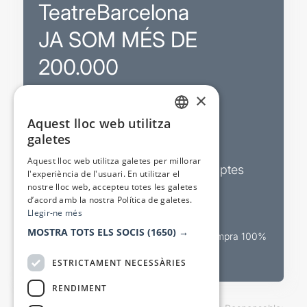
TeatreBarcelona
JA SOM MÉS DE
200.000
×
Promocions
Aquest lloc web utilitza
CATALAN
galetes
Sortejos exclusius
SPANISH
Aquest lloc web utilitza galetes per millorar
Butlletins d’actualitat i descomptes
l'experiència de l'usuari. En utilitzar el
nostre lloc web, accepteu totes les galetes
Valora espectacles
d’acord amb la nostra Política de galetes.
Llegir-ne més
MOSTRA TOTS ELS SOCIS
(1650) →
Canal oficial de venda teatral Compra 100%
segura
ESTRICTAMENT NECESSÀRIES
RENDIMENT