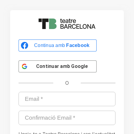
Continua amb
Facebook
Continuar amb
Google
O