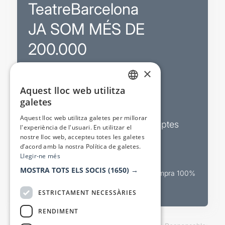
TeatreBarcelona
JA SOM MÉS DE
200.000
×
Promocions
Aquest lloc web utilitza
CATALAN
galetes
Sortejos exclusius
SPANISH
Aquest lloc web utilitza galetes per millorar
Butlletins d’actualitat i descomptes
l'experiència de l'usuari. En utilitzar el
nostre lloc web, accepteu totes les galetes
Valora espectacles
d’acord amb la nostra Política de galetes.
Llegir-ne més
MOSTRA TOTS ELS SOCIS
(1650) →
Canal oficial de venda teatral Compra 100%
segura
ESTRICTAMENT NECESSÀRIES
RENDIMENT