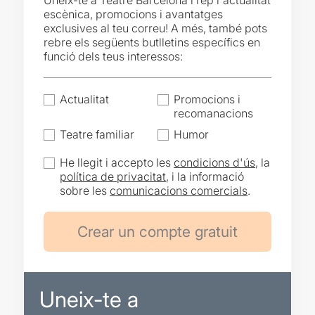
Uneix-te a Teatre Barcelona i rep l'actualitat
escènica, promocions i avantatges
exclusives al teu correu! A més, també pots
rebre els següents butlletins específics en
funció dels teus interessos:
Actualitat
Promocions i
recomanacions
Teatre familiar
Humor
He llegit i accepto les
condicions d'ús
, la
política de privacitat
, i la informació
sobre les
comunicacions comercials
.
Uneix-te a