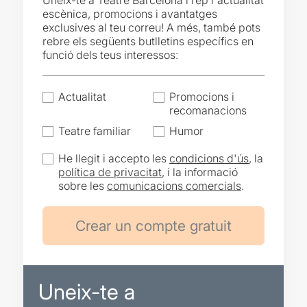
Uneix-te a Teatre Barcelona i rep l'actualitat
escènica, promocions i avantatges
exclusives al teu correu! A més, també pots
rebre els següents butlletins específics en
funció dels teus interessos:
Actualitat
Promocions i
recomanacions
Teatre familiar
Humor
He llegit i accepto les
condicions d'ús
, la
política de privacitat
, i la informació
sobre les
comunicacions comercials
.
Uneix-te a