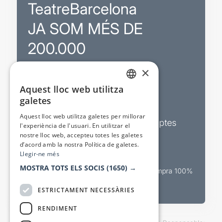
TeatreBarcelona
JA SOM MÉS DE
200.000
×
Promocions
Aquest lloc web utilitza
CATALAN
galetes
Sortejos exclusius
SPANISH
Aquest lloc web utilitza galetes per millorar
Butlletins d’actualitat i descomptes
l'experiència de l'usuari. En utilitzar el
nostre lloc web, accepteu totes les galetes
Valora espectacles
d’acord amb la nostra Política de galetes.
Llegir-ne més
MOSTRA TOTS ELS SOCIS
(1650) →
Canal oficial de venda teatral Compra 100%
segura
ESTRICTAMENT NECESSÀRIES
RENDIMENT