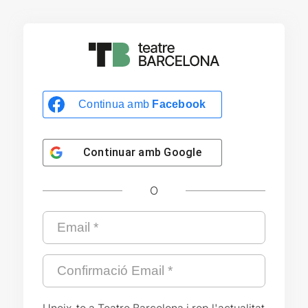
Continua amb
Facebook
Continuar amb
Google
O