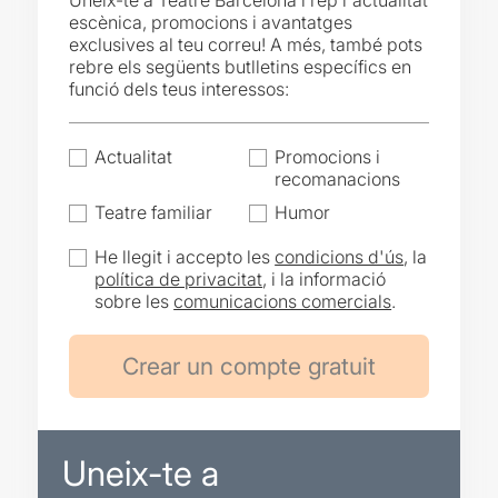
Uneix-te a Teatre Barcelona i rep l'actualitat
escènica, promocions i avantatges
exclusives al teu correu! A més, també pots
rebre els següents butlletins específics en
funció dels teus interessos:
Actualitat
Promocions i
recomanacions
Teatre familiar
Humor
He llegit i accepto les
condicions d'ús
, la
política de privacitat
, i la informació
sobre les
comunicacions comercials
.
Uneix-te a