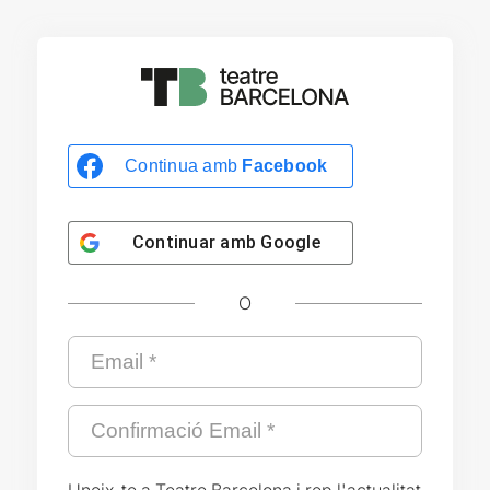
Continua amb
Facebook
Continuar amb
Google
O