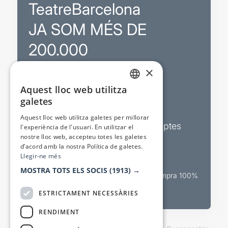
TeatreBarcelona
JA SOM MÉS DE
200.000
×
Promocions
Aquest lloc web utilitza
CATALAN
galetes
Sortejos exclusius
SPANISH
Aquest lloc web utilitza galetes per millorar
Butlletins d’actualitat i descomptes
l'experiència de l'usuari. En utilitzar el
nostre lloc web, accepteu totes les galetes
Valora espectacles
d’acord amb la nostra Política de galetes.
Llegir-ne més
MOSTRA TOTS ELS SOCIS
(1913) →
Canal oficial de venda teatral Compra 100%
segura
ESTRICTAMENT NECESSÀRIES
RENDIMENT