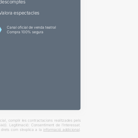
descomptes
Valora espectacles
Canal oficial de venda teatral
Compra 100% segura
ial, complir les contractacions realitzades pels
xò). Legitimació: Consentiment de l’interessat.
es drets com s’explica a la
informació addicional
.