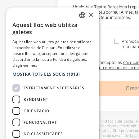
Uneix-te a Teatre Barcelona i rep 
exclusives al teu correu! A més, t
×
en funció dels teus interessos:
Aquest lloc web utilitza
CATALAN
galetes
SPANISH
Actualitat
Promocio
Aquest lloc web utilitza galetes per millorar
recoman
l'experiència de l'usuari. En utilitzar el
nostre lloc web, accepteu totes les galetes
d’acord amb la nostra Política de galetes.
He llegit i accepto les
condici
Llegir-ne més
sobre les
comunicacions come
MOSTRA TOTS ELS SOCIS
(1913) →
ESTRICTAMENT NECESSÀRIES
RENDIMENT
ORIENTACIÓ
Informació bàsica sobre protecció de dades: Res
FUNCIONALITAT
usuaris i trametre comunicacions comercials pe
Destinataris: Escenes i Públics, SL i proveïdors
NO CLASSIFICADES
També es pot instar reclamació davant de l’
agpd