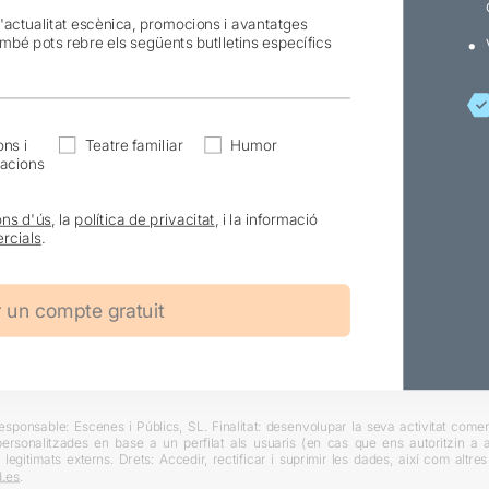
l'actualitat escènica, promocions i avantatges
ambé pots rebre els següents butlletins específics
ns i
Teatre familiar
Humor
acions
ons d'ús
, la
política de privacitat
, i la informació
rcials
.
ponsable: Escenes i Públics, SL. Finalitat: desenvolupar la seva activitat comerc
rsonalitzades en base a un perfilat als usuaris (en cas que ens autoritzin a ai
 legitimats externs. Drets: Accedir, rectificar i suprimir les dades, així com altr
.es
.