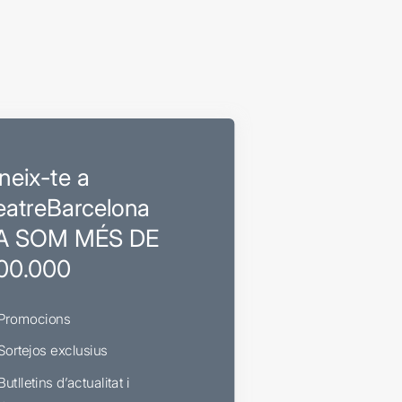
neix-te a
eatreBarcelona
A SOM MÉS DE
00.000
Promocions
Sortejos exclusius
Butlletins d’actualitat i