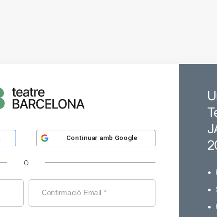
U
T
J
Continuar amb
Google
k
2
O