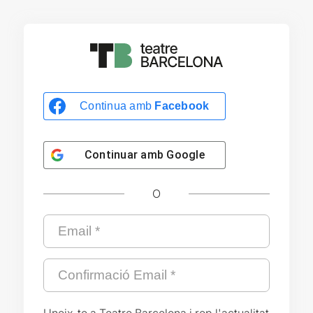
Continua amb
Facebook
Continuar amb
Google
O