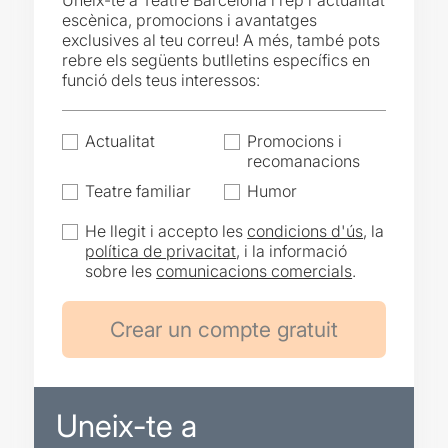
Uneix-te a Teatre Barcelona i rep l'actualitat
escènica, promocions i avantatges
exclusives al teu correu! A més, també pots
rebre els següents butlletins específics en
funció dels teus interessos:
Actualitat
Promocions i
recomanacions
Teatre familiar
Humor
He llegit i accepto les
condicions d'ús
, la
política de privacitat
, i la informació
sobre les
comunicacions comercials
.
Uneix-te a