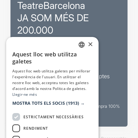
TeatreBarcelona
JA SOM MÉS DE
200.000
×
Promocions
Aquest lloc web utilitza
CATALAN
galetes
Sortejos exclusius
SPANISH
Aquest lloc web utilitza galetes per millorar
Butlletins d’actualitat i descomptes
l'experiència de l'usuari. En utilitzar el
nostre lloc web, accepteu totes les galetes
Valora espectacles
d’acord amb la nostra Política de galetes.
Llegir-ne més
MOSTRA TOTS ELS SOCIS
(1913) →
Canal oficial de venda teatral Compra 100%
segura
ESTRICTAMENT NECESSÀRIES
RENDIMENT