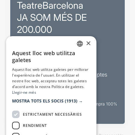
TeatreBarcelona
JA SOM MÉS DE
200.000
×
Promocions
Aquest lloc web utilitza
CATALAN
galetes
Sortejos exclusius
SPANISH
Aquest lloc web utilitza galetes per millorar
Butlletins d’actualitat i descomptes
l'experiència de l'usuari. En utilitzar el
nostre lloc web, accepteu totes les galetes
Valora espectacles
d’acord amb la nostra Política de galetes.
Llegir-ne més
MOSTRA TOTS ELS SOCIS
(1913) →
Canal oficial de venda teatral Compra 100%
segura
ESTRICTAMENT NECESSÀRIES
RENDIMENT