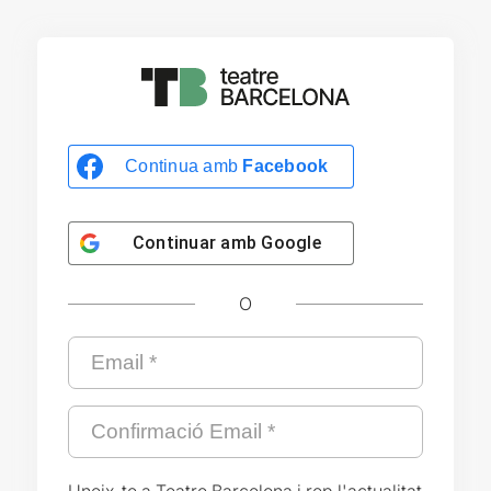
Continua amb
Facebook
Continuar amb
Google
O