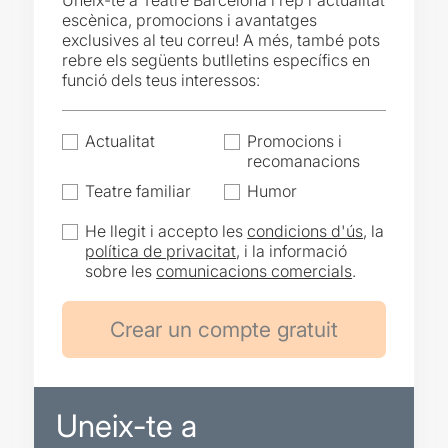
Uneix-te a Teatre Barcelona i rep l'actualitat
escènica, promocions i avantatges
exclusives al teu correu! A més, també pots
rebre els següents butlletins específics en
funció dels teus interessos:
Actualitat
Promocions i
recomanacions
Teatre familiar
Humor
He llegit i accepto les
condicions d'ús
, la
política de privacitat
, i la informació
sobre les
comunicacions comercials
.
Uneix-te a