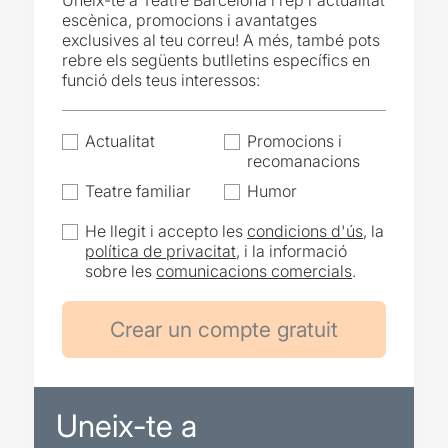
Uneix-te a Teatre Barcelona i rep l'actualitat
escènica, promocions i avantatges
exclusives al teu correu! A més, també pots
rebre els següents butlletins específics en
funció dels teus interessos:
Actualitat
Promocions i
recomanacions
Teatre familiar
Humor
He llegit i accepto les
condicions d'ús
, la
política de privacitat
, i la informació
sobre les
comunicacions comercials
.
Uneix-te a