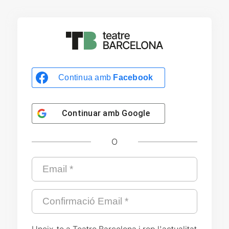
Continua amb
Facebook
Continuar amb
Google
O