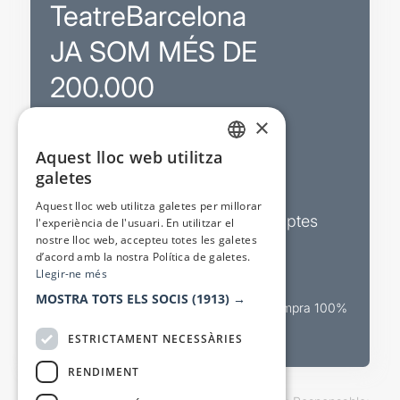
TeatreBarcelona
JA SOM MÉS DE
200.000
×
Promocions
Aquest lloc web utilitza
CATALAN
galetes
Sortejos exclusius
SPANISH
Aquest lloc web utilitza galetes per millorar
Butlletins d’actualitat i descomptes
l'experiència de l'usuari. En utilitzar el
nostre lloc web, accepteu totes les galetes
Valora espectacles
d’acord amb la nostra Política de galetes.
Llegir-ne més
MOSTRA TOTS ELS SOCIS
(1913) →
Canal oficial de venda teatral Compra 100%
segura
ESTRICTAMENT NECESSÀRIES
RENDIMENT