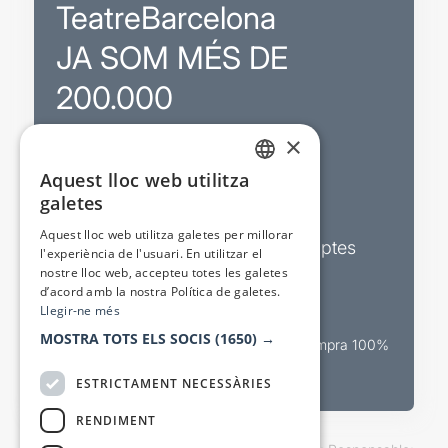
TeatreBarcelona
JA SOM MÉS DE
200.000
×
Promocions
Aquest lloc web utilitza
CATALAN
galetes
Sortejos exclusius
SPANISH
Aquest lloc web utilitza galetes per millorar
Butlletins d’actualitat i descomptes
l'experiència de l'usuari. En utilitzar el
nostre lloc web, accepteu totes les galetes
Valora espectacles
d’acord amb la nostra Política de galetes.
Llegir-ne més
MOSTRA TOTS ELS SOCIS
(1650) →
Canal oficial de venda teatral Compra 100%
segura
ESTRICTAMENT NECESSÀRIES
RENDIMENT