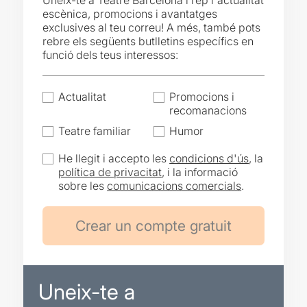
Uneix-te a Teatre Barcelona i rep l'actualitat
escènica, promocions i avantatges
exclusives al teu correu! A més, també pots
rebre els següents butlletins específics en
funció dels teus interessos:
Actualitat
Promocions i
recomanacions
Teatre familiar
Humor
He llegit i accepto les
condicions d'ús
, la
política de privacitat
, i la informació
sobre les
comunicacions comercials
.
Uneix-te a