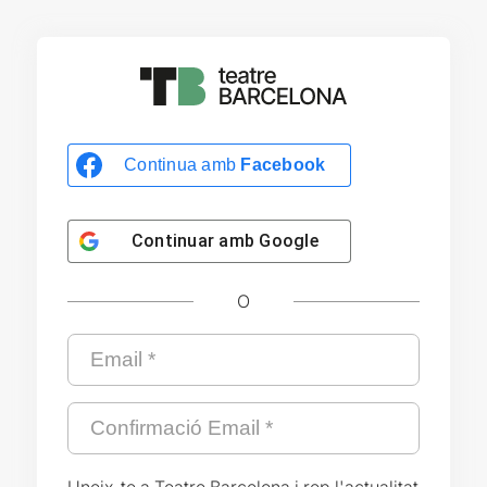
Continua amb
Facebook
Continuar amb
Google
O