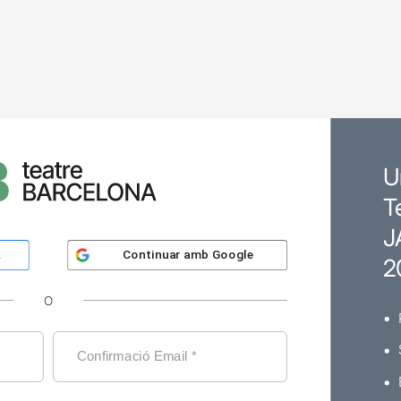
U
T
J
Continuar amb
Google
k
2
O