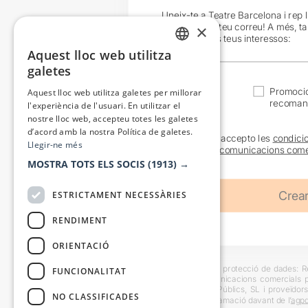
Uneix-te a Teatre Barcelona i rep 
exclusives al teu correu! A més, t
×
en funció dels teus interessos:
Aquest lloc web utilitza
CATALAN
galetes
SPANISH
Actualitat
Promocio
Aquest lloc web utilitza galetes per millorar
recoman
l'experiència de l'usuari. En utilitzar el
nostre lloc web, accepteu totes les galetes
d’acord amb la nostra Política de galetes.
He llegit i accepto les
condici
Llegir-ne més
sobre les
comunicacions come
MOSTRA TOTS ELS SOCIS
(1913) →
ESTRICTAMENT NECESSÀRIES
RENDIMENT
ORIENTACIÓ
Informació bàsica sobre protecció de dades: Res
FUNCIONALITAT
usuaris i trametre comunicacions comercials pe
Destinataris: Escenes i Públics, SL i proveïdors
NO CLASSIFICADES
També es pot instar reclamació davant de l’
agpd