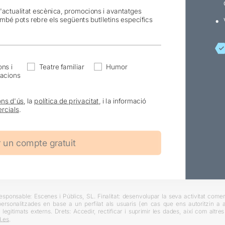
l'actualitat escènica, promocions i avantatges
ambé pots rebre els següents butlletins específics
ns i
Teatre familiar
Humor
acions
ons d'ús
, la
política de privacitat
, i la informació
rcials
.
ponsable: Escenes i Públics, SL. Finalitat: desenvolupar la seva activitat comerc
rsonalitzades en base a un perfilat als usuaris (en cas que ens autoritzin a ai
 legitimats externs. Drets: Accedir, rectificar i suprimir les dades, així com altr
.es
.