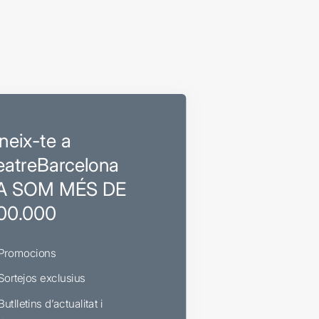
neix-te a
eatreBarcelona
A SOM MÉS DE
00.000
Promocions
Sortejos exclusius
Butlletins d’actualitat i