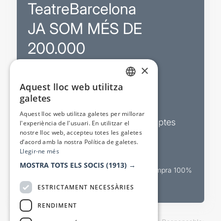
TeatreBarcelona
JA SOM MÉS DE
200.000
×
Promocions
Aquest lloc web utilitza
CATALAN
galetes
Sortejos exclusius
SPANISH
Aquest lloc web utilitza galetes per millorar
Butlletins d’actualitat i descomptes
l'experiència de l'usuari. En utilitzar el
nostre lloc web, accepteu totes les galetes
Valora espectacles
d’acord amb la nostra Política de galetes.
Llegir-ne més
MOSTRA TOTS ELS SOCIS
(1913) →
Canal oficial de venda teatral Compra 100%
segura
ESTRICTAMENT NECESSÀRIES
RENDIMENT