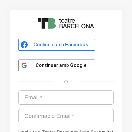
Continua amb
Facebook
Continuar amb
Google
O