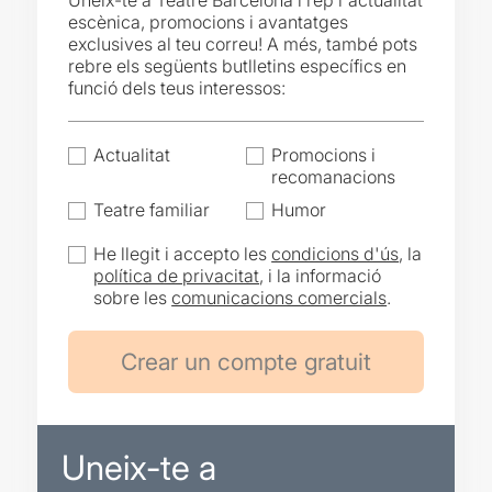
Uneix-te a Teatre Barcelona i rep l'actualitat
escènica, promocions i avantatges
exclusives al teu correu! A més, també pots
rebre els següents butlletins específics en
funció dels teus interessos:
Actualitat
Promocions i
recomanacions
Teatre familiar
Humor
He llegit i accepto les
condicions d'ús
, la
política de privacitat
, i la informació
sobre les
comunicacions comercials
.
Uneix-te a