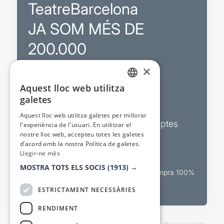
TeatreBarcelona
JA SOM MÉS DE
200.000
×
Promocions
Aquest lloc web utilitza
CATALAN
galetes
Sortejos exclusius
SPANISH
Aquest lloc web utilitza galetes per millorar
Butlletins d’actualitat i descomptes
l'experiència de l'usuari. En utilitzar el
nostre lloc web, accepteu totes les galetes
Valora espectacles
d’acord amb la nostra Política de galetes.
Llegir-ne més
MOSTRA TOTS ELS SOCIS
(1913) →
Canal oficial de venda teatral Compra 100%
segura
ESTRICTAMENT NECESSÀRIES
RENDIMENT