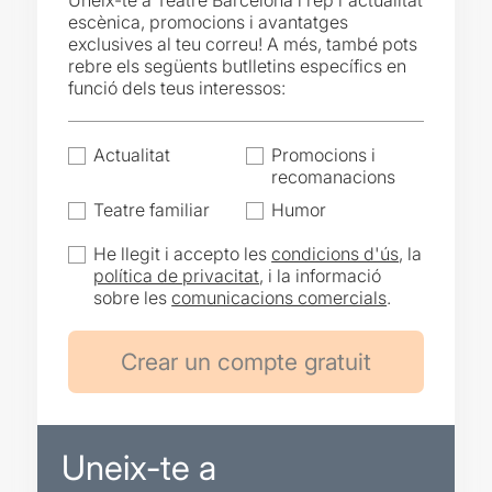
Uneix-te a Teatre Barcelona i rep l'actualitat
escènica, promocions i avantatges
exclusives al teu correu! A més, també pots
rebre els següents butlletins específics en
funció dels teus interessos:
Actualitat
Promocions i
recomanacions
Teatre familiar
Humor
He llegit i accepto les
condicions d'ús
, la
política de privacitat
, i la informació
sobre les
comunicacions comercials
.
Uneix-te a