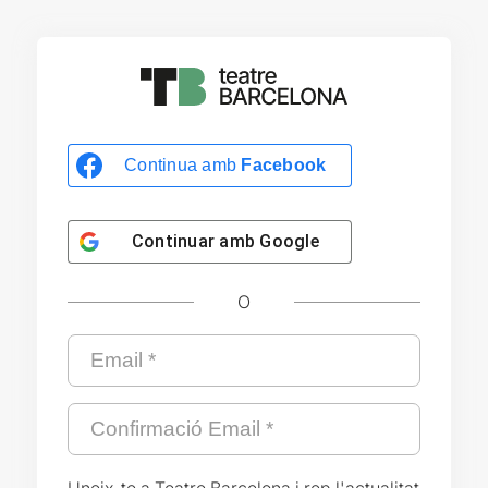
Continua amb
Facebook
Continuar amb
Google
O