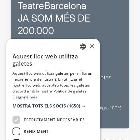
TeatreBarcelona
JA SOM MÉS DE
200.000
×
Promocions
Aquest lloc web utilitza
CATALAN
galetes
Sortejos exclusius
SPANISH
Aquest lloc web utilitza galetes per millorar
Butlletins d’actualitat i descomptes
l'experiència de l'usuari. En utilitzar el
nostre lloc web, accepteu totes les galetes
Valora espectacles
d’acord amb la nostra Política de galetes.
Llegir-ne més
MOSTRA TOTS ELS SOCIS
(1650) →
Canal oficial de venda teatral Compra 100%
segura
ESTRICTAMENT NECESSÀRIES
RENDIMENT