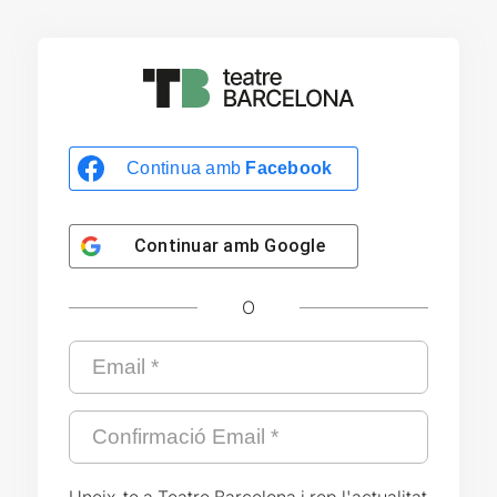
Continua amb
Facebook
Continuar amb
Google
O