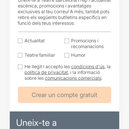
Uneix-te a Teatre Barcelona i rep l'actualitat
escènica, promocions i avantatges
exclusives al teu correu! A més, també pots
rebre els següents butlletins específics en
funció dels teus interessos:
Actualitat
Promocions i
recomanacions
Teatre familiar
Humor
He llegit i accepto les
condicions d'ús
, la
política de privacitat
, i la informació
sobre les
comunicacions comercials
.
Uneix-te a