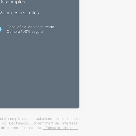
descomptes
Valora espectacles
Canal oficial de venda teatral
Compra 100% segura
ial, complir les contractacions realitzades pels
xò). Legitimació: Consentiment de l’interessat.
es drets com s’explica a la
informació addicional
.