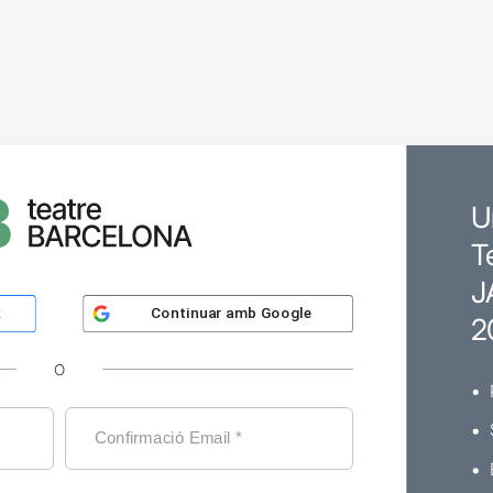
U
T
J
Continuar amb
Google
k
2
O