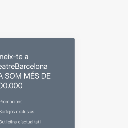
neix-te a
eatreBarcelona
A SOM MÉS DE
00.000
Promocions
Sortejos exclusius
Butlletins d’actualitat i