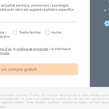
l'actualitat escènica, promocions i avantatges
ambé pots rebre els següents butlletins específics
ns i
Teatre familiar
Humor
acions
ons d'ús
, la
política de privacitat
, i la informació
rcials
.
ponsable: Escenes i Públics, SL. Finalitat: desenvolupar la seva activitat comerc
rsonalitzades en base a un perfilat als usuaris (en cas que ens autoritzin a ai
 legitimats externs. Drets: Accedir, rectificar i suprimir les dades, així com altr
.es
.