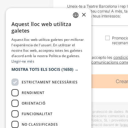
Uneix-te a Teatre Barcelona i rep 
exclusives al teu correu! A més, t
×
en funció dels teus interessos:
Aquest lloc web utilitza
CATALAN
galetes
SPANISH
Actualitat
Promocio
Aquest lloc web utilitza galetes per millorar
recoman
l'experiència de l'usuari. En utilitzar el
nostre lloc web, accepteu totes les galetes
d’acord amb la nostra Política de galetes.
He llegit i accepto les
condici
Llegir-ne més
sobre les
comunicacions come
MOSTRA TOTS ELS SOCIS
(1650) →
ESTRICTAMENT NECESSÀRIES
RENDIMENT
ORIENTACIÓ
Informació bàsica sobre protecció de dades: Res
FUNCIONALITAT
usuaris i trametre comunicacions comercials pe
Destinataris: Escenes i Públics, SL i proveïdors
NO CLASSIFICADES
També es pot instar reclamació davant de l’
agpd