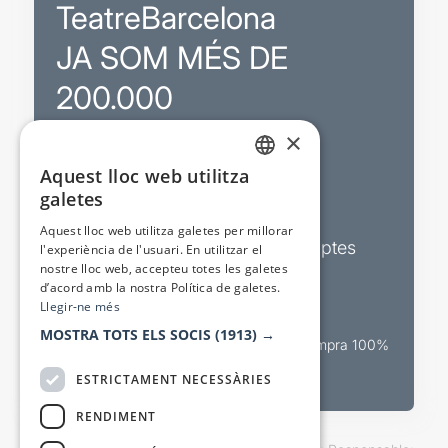
TeatreBarcelona
JA SOM MÉS DE
200.000
×
Promocions
Aquest lloc web utilitza
CATALAN
galetes
Sortejos exclusius
SPANISH
Aquest lloc web utilitza galetes per millorar
Butlletins d’actualitat i descomptes
l'experiència de l'usuari. En utilitzar el
nostre lloc web, accepteu totes les galetes
Valora espectacles
d’acord amb la nostra Política de galetes.
Llegir-ne més
MOSTRA TOTS ELS SOCIS
(1913) →
Canal oficial de venda teatral Compra 100%
segura
ESTRICTAMENT NECESSÀRIES
RENDIMENT