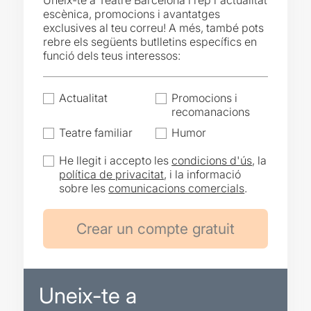
Uneix-te a Teatre Barcelona i rep l'actualitat
escènica, promocions i avantatges
exclusives al teu correu! A més, també pots
rebre els següents butlletins específics en
funció dels teus interessos:
Actualitat
Promocions i
recomanacions
Teatre familiar
Humor
He llegit i accepto les
condicions d'ús
, la
política de privacitat
, i la informació
sobre les
comunicacions comercials
.
Uneix-te a