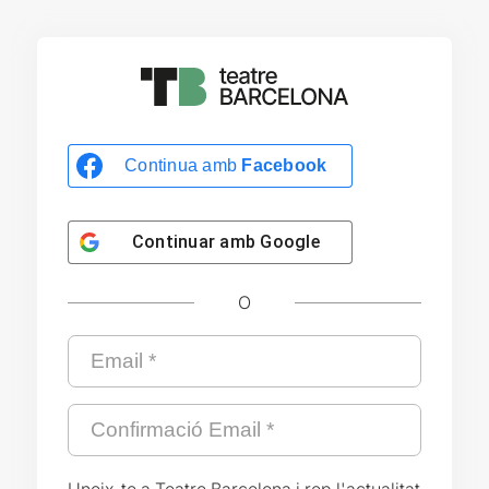
Continua amb
Facebook
Continuar amb
Google
O