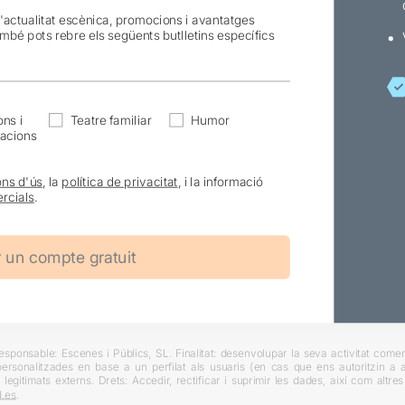
l'actualitat escènica, promocions i avantatges
ambé pots rebre els següents butlletins específics
ns i
Teatre familiar
Humor
acions
ons d'ús
, la
política de privacitat
, i la informació
rcials
.
ponsable: Escenes i Públics, SL. Finalitat: desenvolupar la seva activitat comerc
rsonalitzades en base a un perfilat als usuaris (en cas que ens autoritzin a ai
 legitimats externs. Drets: Accedir, rectificar i suprimir les dades, així com altr
.es
.