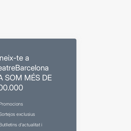
neix-te a
eatreBarcelona
A SOM MÉS DE
00.000
Promocions
Sortejos exclusius
Butlletins d’actualitat i