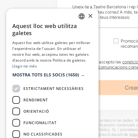
Uneix-te a Teatre Barcelona i rep 
exclusives al teu correu! A més, t
×
en funció dels teus interessos:
Aquest lloc web utilitza
CATALAN
galetes
SPANISH
Actualitat
Promocio
Aquest lloc web utilitza galetes per millorar
recoman
l'experiència de l'usuari. En utilitzar el
nostre lloc web, accepteu totes les galetes
d’acord amb la nostra Política de galetes.
He llegit i accepto les
condici
Llegir-ne més
sobre les
comunicacions come
MOSTRA TOTS ELS SOCIS
(1650) →
ESTRICTAMENT NECESSÀRIES
RENDIMENT
ORIENTACIÓ
Informació bàsica sobre protecció de dades: Res
FUNCIONALITAT
usuaris i trametre comunicacions comercials pe
Destinataris: Escenes i Públics, SL i proveïdors
NO CLASSIFICADES
També es pot instar reclamació davant de l’
agpd