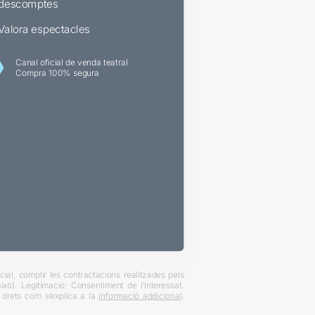
descomptes
Valora espectacles
Canal oficial de venda teatral
Compra 100% segura
ial, complir les contractacions realitzades pels
xò). Legitimació: Consentiment de l’interessat.
es drets com s’explica a la
informació addicional
.