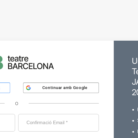
U
T
J
Continuar amb
Google
k
2
O