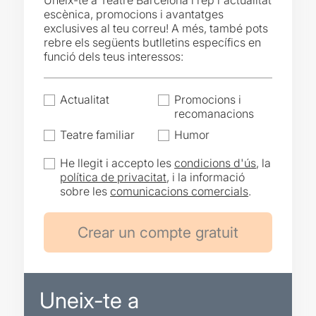
Uneix-te a Teatre Barcelona i rep l'actualitat
escènica, promocions i avantatges
exclusives al teu correu! A més, també pots
rebre els següents butlletins específics en
funció dels teus interessos:
Actualitat
Promocions i
recomanacions
Teatre familiar
Humor
He llegit i accepto les
condicions d'ús
, la
política de privacitat
, i la informació
sobre les
comunicacions comercials
.
Uneix-te a