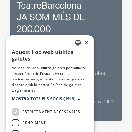
TeatreBarcelona
JA SOM MÉS DE
200.000
×
Promocions
Aquest lloc web utilitza
CATALAN
galetes
Sortejos exclusius
SPANISH
Aquest lloc web utilitza galetes per millorar
Butlletins d’actualitat i descomptes
l'experiència de l'usuari. En utilitzar el
nostre lloc web, accepteu totes les galetes
Valora espectacles
d’acord amb la nostra Política de galetes.
Llegir-ne més
MOSTRA TOTS ELS SOCIS
(1913) →
Canal oficial de venda teatral Compra 100%
segura
ESTRICTAMENT NECESSÀRIES
RENDIMENT