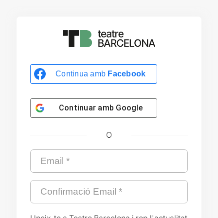
Continua amb
Facebook
Continuar amb
Google
O