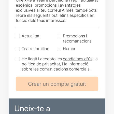
Uneix-te a Teatre Barcelona i rep l'actualitat
escènica, promocions i avantatges
exclusives al teu correu! A més, també pots
rebre els següents butlletins específics en
funció dels teus interessos:
Actualitat
Promocions i
recomanacions
Teatre familiar
Humor
He llegit i accepto les
condicions d'ús
, la
política de privacitat
, i la informació
sobre les
comunicacions comercials
.
Uneix-te a