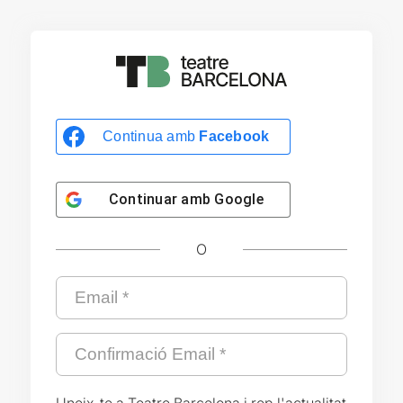
Continua amb
Facebook
Continuar amb
Google
O