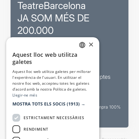
TeatreBarcelona
JA SOM MÉS DE
200.000
×
Promocions
Aquest lloc web utilitza
CATALAN
galetes
Sortejos exclusius
SPANISH
Aquest lloc web utilitza galetes per millorar
Butlletins d’actualitat i descomptes
l'experiència de l'usuari. En utilitzar el
nostre lloc web, accepteu totes les galetes
Valora espectacles
d’acord amb la nostra Política de galetes.
Llegir-ne més
MOSTRA TOTS ELS SOCIS
(1913) →
Canal oficial de venda teatral Compra 100%
segura
ESTRICTAMENT NECESSÀRIES
RENDIMENT