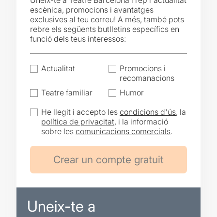
Uneix-te a Teatre Barcelona i rep l'actualitat
escènica, promocions i avantatges
exclusives al teu correu! A més, també pots
rebre els següents butlletins específics en
funció dels teus interessos:
Actualitat
Promocions i
recomanacions
Teatre familiar
Humor
He llegit i accepto les
condicions d'ús
, la
política de privacitat
, i la informació
sobre les
comunicacions comercials
.
Uneix-te a