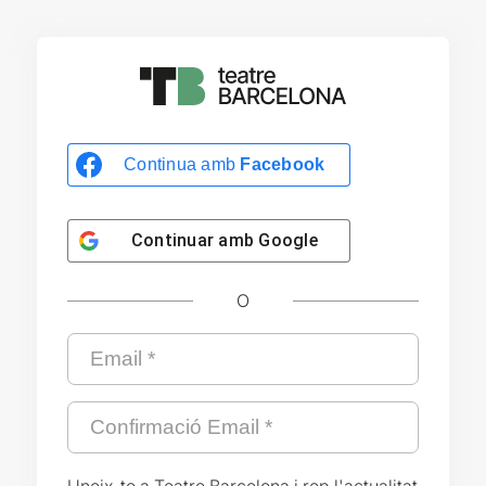
Continua amb
Facebook
Continuar amb
Google
O