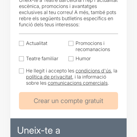
Uneix-te a Teatre Barcelona i rep l'actualitat
escènica, promocions i avantatges
exclusives al teu correu! A més, també pots
rebre els següents butlletins específics en
funció dels teus interessos:
Actualitat
Promocions i
recomanacions
Teatre familiar
Humor
He llegit i accepto les
condicions d'ús
, la
política de privacitat
, i la informació
sobre les
comunicacions comercials
.
Uneix-te a