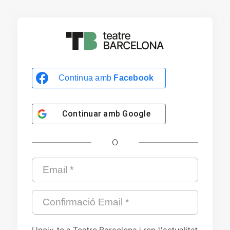
Continua amb
Facebook
Continuar amb
Google
O