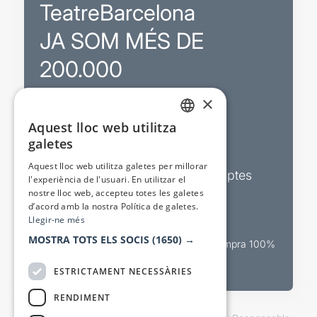
TeatreBarcelona
JA SOM MÉS DE
200.000
×
Promocions
Aquest lloc web utilitza
CATALAN
galetes
Sortejos exclusius
SPANISH
Aquest lloc web utilitza galetes per millorar
Butlletins d’actualitat i descomptes
l'experiència de l'usuari. En utilitzar el
nostre lloc web, accepteu totes les galetes
Valora espectacles
d’acord amb la nostra Política de galetes.
Llegir-ne més
MOSTRA TOTS ELS SOCIS
(1650) →
Canal oficial de venda teatral Compra 100%
segura
ESTRICTAMENT NECESSÀRIES
RENDIMENT