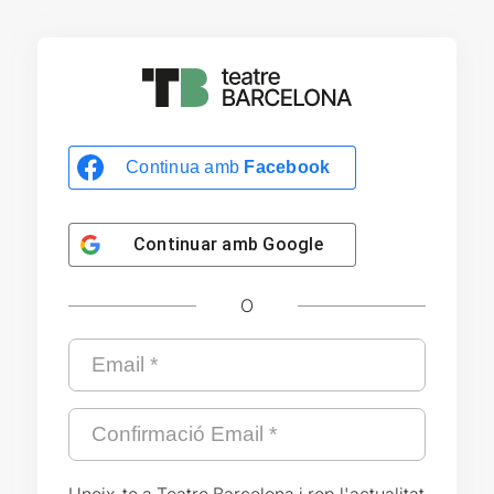
Continua amb
Facebook
Continuar amb
Google
O