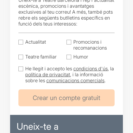
Uneix-te a Teatre Barcelona i rep l'actualitat
escènica, promocions i avantatges
exclusives al teu correu! A més, també pots
rebre els següents butlletins específics en
funció dels teus interessos:
Actualitat
Promocions i
recomanacions
Teatre familiar
Humor
He llegit i accepto les
condicions d'ús
, la
política de privacitat
, i la informació
sobre les
comunicacions comercials
.
Uneix-te a