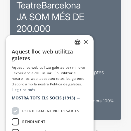
TeatreBarcelona
JA SOM MÉS DE
200.000
×
Promocions
Aquest lloc web utilitza
CATALAN
galetes
Sortejos exclusius
SPANISH
Aquest lloc web utilitza galetes per millorar
Butlletins d’actualitat i descomptes
l'experiència de l'usuari. En utilitzar el
nostre lloc web, accepteu totes les galetes
Valora espectacles
d’acord amb la nostra Política de galetes.
Llegir-ne més
MOSTRA TOTS ELS SOCIS
(1913) →
Canal oficial de venda teatral Compra 100%
segura
ESTRICTAMENT NECESSÀRIES
RENDIMENT