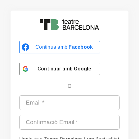
Continua amb
Facebook
Continuar amb
Google
O