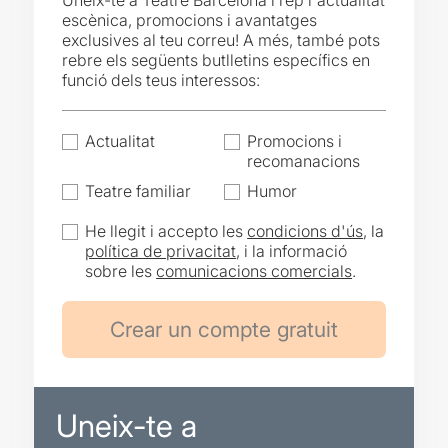
Uneix-te a Teatre Barcelona i rep l'actualitat
escènica, promocions i avantatges
exclusives al teu correu! A més, també pots
rebre els següents butlletins específics en
funció dels teus interessos:
Actualitat
Promocions i
recomanacions
Teatre familiar
Humor
He llegit i accepto les
condicions d'ús
, la
política de privacitat
, i la informació
sobre les
comunicacions comercials
.
Uneix-te a