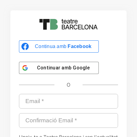
Continua amb
Facebook
Continuar amb
Google
O