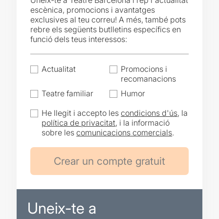
Uneix-te a Teatre Barcelona i rep l'actualitat
escènica, promocions i avantatges
exclusives al teu correu! A més, també pots
rebre els següents butlletins específics en
funció dels teus interessos:
Actualitat
Promocions i
recomanacions
Teatre familiar
Humor
He llegit i accepto les
condicions d'ús
, la
política de privacitat
, i la informació
sobre les
comunicacions comercials
.
Uneix-te a