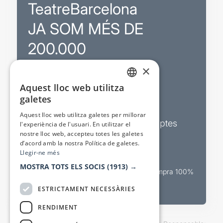
TeatreBarcelona
JA SOM MÉS DE
200.000
×
Promocions
Aquest lloc web utilitza
CATALAN
galetes
Sortejos exclusius
SPANISH
Aquest lloc web utilitza galetes per millorar
Butlletins d’actualitat i descomptes
l'experiència de l'usuari. En utilitzar el
nostre lloc web, accepteu totes les galetes
Valora espectacles
d’acord amb la nostra Política de galetes.
Llegir-ne més
MOSTRA TOTS ELS SOCIS
(1913) →
Canal oficial de venda teatral Compra 100%
segura
ESTRICTAMENT NECESSÀRIES
RENDIMENT