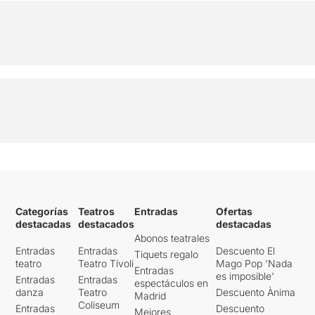
Categorías
Teatros
Entradas
Ofertas
destacadas
destacados
destacadas
Abonos teatrales
Entradas
Entradas
Descuento El
Tiquets regalo
teatro
Teatro Tívoli
Mago Pop 'Nada
Entradas
es imposible'
Entradas
Entradas
espectáculos en
danza
Teatro
Descuento Ànima
Madrid
Coliseum
Entradas
Descuento
Mejores