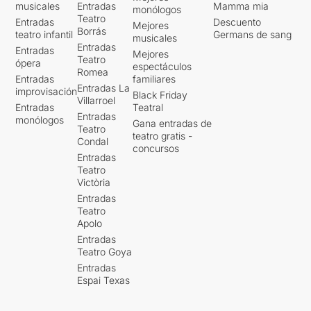
musicales
Entradas
Mamma mia
monólogos
Teatro
Entradas
Descuento
Mejores
Borrás
teatro infantil
Germans de sang
musicales
Entradas
Entradas
Mejores
Teatro
ópera
espectáculos
Romea
Entradas
familiares
Entradas La
improvisación
Black Friday
Villarroel
Entradas
Teatral
Entradas
monólogos
Gana entradas de
Teatro
teatro gratis -
Condal
concursos
Entradas
Teatro
Victòria
Entradas
Teatro
Apolo
Entradas
Teatro Goya
Entradas
Espai Texas