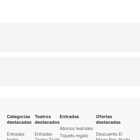
Categorías
Teatros
Entradas
Ofertas
destacadas
destacados
destacadas
Abonos teatrales
Entradas
Entradas
Descuento El
Tiquets regalo
teatro
Teatro Tívoli
Mago Pop 'Nada