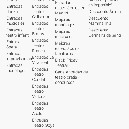
Entradas
es imposible'
Entradas
Entradas
espectáculos en
danza
Teatro
Descuento Ànima
Madrid
Coliseum
Entradas
Descuento
Mejores
musicales
Entradas
Mamma mia
monólogos
Teatro
Entradas
Descuento
Mejores
Borrás
teatro infantil
Germans de sang
musicales
Entradas
Entradas
Mejores
Teatro
ópera
espectáculos
Romea
Entradas
familiares
Entradas La
improvisación
Black Friday
Villarroel
Entradas
Teatral
Entradas
monólogos
Gana entradas de
Teatro
teatro gratis -
Condal
concursos
Entradas
Teatro
Victòria
Entradas
Teatro
Apolo
Entradas
Teatro Goya