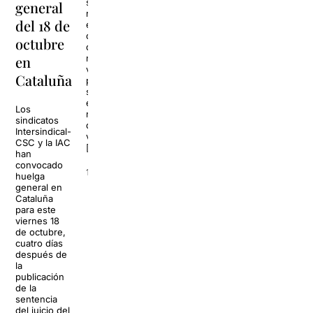
La programación de Arnau
show Estoy
general
Itinerant 2019 está a punto de
rara, un
del 18 de
dar el pistoletazo de salida
espectáculo
con el estreno de ‘sintítulo’,
cómico cargado
octubre
un espectáculo comunitario e
de humor
itinerante conducido por la
en
negro, que
compañía La […]
viene
Cataluña
precedido por
su rotundo
8 octubre 2019
éxito en las
Los
redes, con más
sindicatos
de 500.000
Intersindical-
visualizaciones
CSC y la IAC
[…]
han
convocado
15 octubre 2019
huelga
general en
Cataluña
para este
viernes 18
de octubre,
cuatro días
después de
la
publicación
de la
sentencia
del juicio del