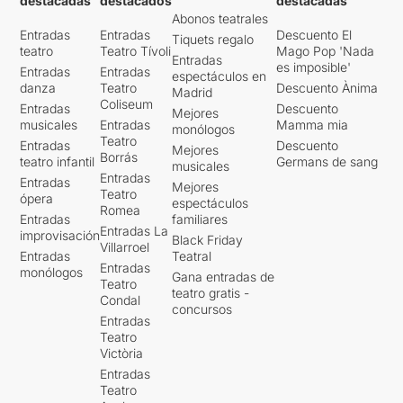
destacadas
destacados
destacadas
Abonos teatrales
Entradas
Entradas
Descuento El
Tiquets regalo
teatro
Teatro Tívoli
Mago Pop 'Nada
Entradas
es imposible'
Entradas
Entradas
espectáculos en
danza
Teatro
Descuento Ànima
Madrid
Coliseum
Entradas
Descuento
Mejores
musicales
Entradas
Mamma mia
monólogos
Teatro
Entradas
Descuento
Mejores
Borrás
teatro infantil
Germans de sang
musicales
Entradas
Entradas
Mejores
Teatro
ópera
espectáculos
Romea
Entradas
familiares
Entradas La
improvisación
Black Friday
Villarroel
Entradas
Teatral
Entradas
monólogos
Gana entradas de
Teatro
teatro gratis -
Condal
concursos
Entradas
Teatro
Victòria
Entradas
Teatro