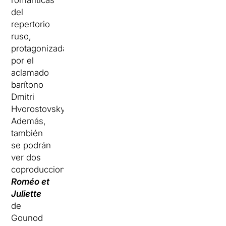
románticas
del
repertorio
ruso,
protagonizada
por el
aclamado
barítono
Dmitri
Hvorostovsky.
Además,
también
se podrán
ver dos
coproducciones:
Roméo et
Juliette
de
Gounod