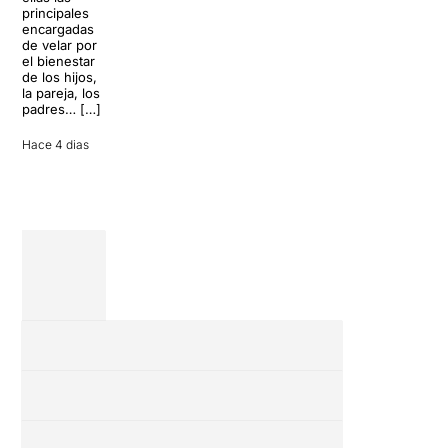
Teatre Apolo
la rutina, pero
principales
del […]
una
encargadas
conversación
de velar por
inoportuna
27 julio 2026
el bienestar
puede
de los hijos,
convertir unas
la pareja, los
vacaciones
padres… […]
entre amigos
en una revisión
Hace 4 dias
completa […]
28 julio 2026