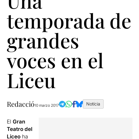
Una
temporada de
grandes
voces en el
Liceu
Redacció
Notícia
10 marzo 2017
El
Gran
Teatro del
Liceo
ha