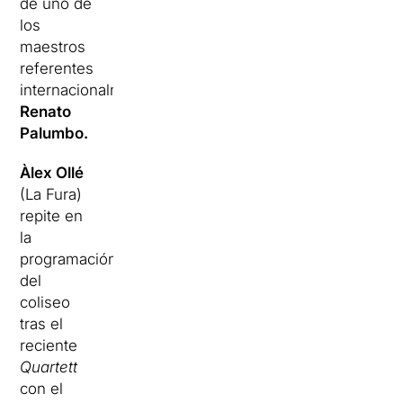
de uno de
los
maestros
referentes
internacionalmente,
Renato
Palumbo.
Àlex Ollé
(La Fura)
repite en
la
programación
del
coliseo
tras el
reciente
Quartett
con el