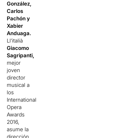
González,
Carlos
Pachón y
Xabier
Anduaga.
Ll’italià
Giacomo
Sagripanti,
mejor
joven
director
musical a
los
International
Opera
Awards
2016,
asume la
dirección