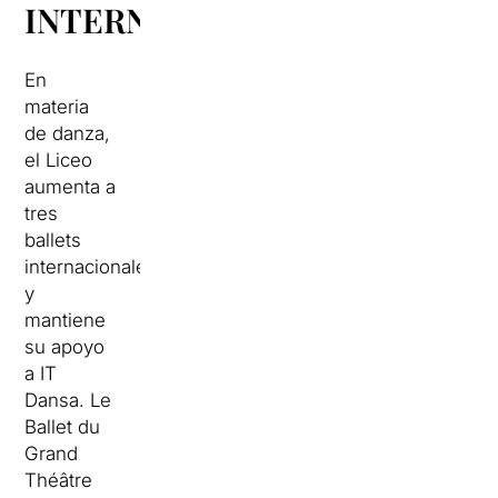
INTERNACIONALES
En
materia
de danza,
el Liceo
aumenta a
tres
ballets
internacionales
y
mantiene
su apoyo
a IT
Dansa.
Le
Ballet du
Grand
Théâtre