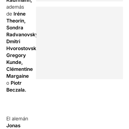
Kaufmann,
además
de
Iréne
Theorin,
Sondra
Radvanovsky,
Dmitri
Hvorostovsky,
Gregory
Kunde,
Clémentine
Margaine
o
Piotr
Beczala.
El alemán
Jonas