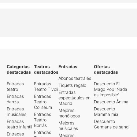
Categorías
Teatros
Entradas
Ofertas
destacadas
destacados
destacadas
Abonos teatrales
Entradas
Entradas
Descuento El
Tiquets regalo
teatro
Teatro Tívoli
Mago Pop 'Nada
Entradas
es imposible'
Entradas
Entradas
espectáculos en
danza
Teatro
Descuento Ànima
Madrid
Coliseum
Entradas
Descuento
Mejores
musicales
Entradas
Mamma mia
monólogos
Teatro
Entradas
Descuento
Mejores
Borrás
teatro infantil
Germans de sang
musicales
Entradas
Entradas
Mejores