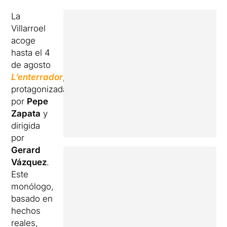
La
Villarroel
acoge
hasta el 4
de agosto
L’enterrador
,
protagonizada
por
Pepe
Zapata
y
dirigida
por
Gerard
Vázquez
.
Este
monólogo,
basado en
hechos
reales,