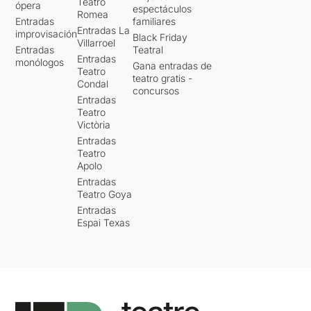
Teatro
ópera
espectáculos
Romea
Entradas
familiares
Entradas La
improvisación
Black Friday
Villarroel
Entradas
Teatral
Entradas
monólogos
Gana entradas de
Teatro
teatro gratis -
Condal
concursos
Entradas
Teatro
Victòria
Entradas
Teatro
Apolo
Entradas
Teatro Goya
Entradas
Espai Texas