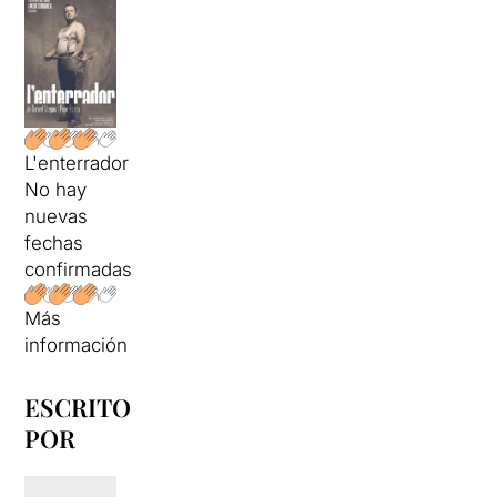
L'enterrador
No hay
nuevas
fechas
confirmadas
Más
información
ESCRITO
POR