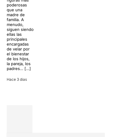
lágrimas, uno
cócteles y un
poderosas
de los
resort
que una
grandes
paradisíaco. El
madre de
clásicos de la
escenario
familia. A
historia del
parece
menudo,
teatro musical,
perfecto para
siguen siendo
llegará al
desconectar de
ellas las
Teatre Apolo
la rutina, pero
principales
del […]
una
encargadas
conversación
de velar por
inoportuna
27 julio 2026
el bienestar
puede
de los hijos,
convertir unas
la pareja, los
vacaciones
padres… […]
entre amigos
en una revisión
Hace 3 dias
completa […]
28 julio 2026