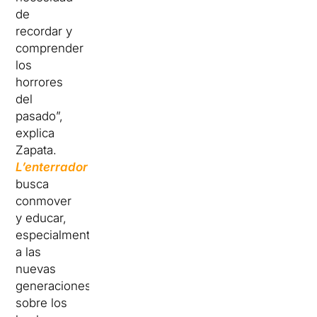
de
recordar y
comprender
los
horrores
del
pasado”,
explica
Zapata.
L’enterrador
busca
conmover
y educar,
especialmente
a las
nuevas
generaciones,
sobre los