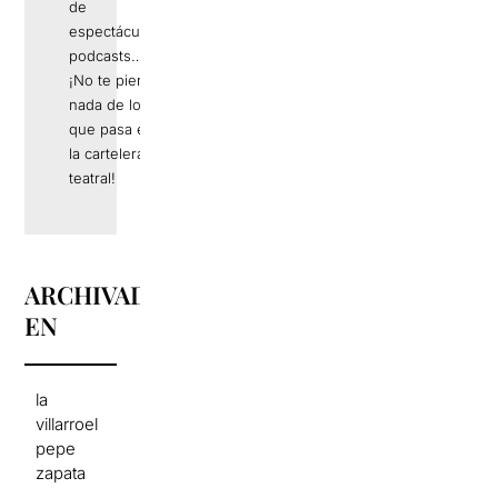
de
espectáculos,
podcasts…
¡No te pierdas
nada de lo
que pasa en
la cartelera
teatral!
ARCHIVADO
EN
la
villarroel
pepe
zapata