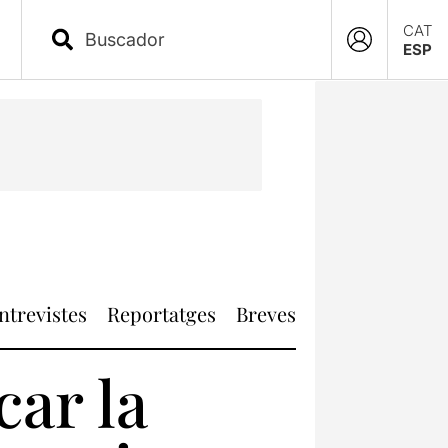
CAT
ESP
ntrevistes
Reportatges
Breves
car la