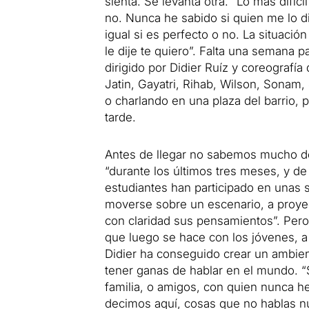
s
ienta.
Se levanta otra.
“Lo más difíci
no.
Nunca he sabido si quien me lo d
igual si es perfecto o no.
La situació
le dije te quiero”.
Falta una semana p
dirigido por Didier Ruíz y coreograf
Jatin, Gayatri, Rihab, Wilson, Sonam, 
o charlando en una plaza del barrio
tarde.
Antes de llegar no sabemos mucho d
“durante los últimos tres meses, y de
estudiantes han participado en unas 
moverse sobre un escenario, a proyec
con claridad sus pensamientos”.
Pero
que luego se hace con los jóvenes,
Didier ha conseguido crear un ambien
tener ganas de hablar en el mundo.
“
familia, o amigos, con quien nunca 
decimos aquí, cosas que no hablas nu