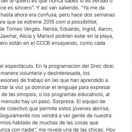
l del te quiero es que nunca sabes si es verdad o
ice es sincero”.
Y así van saliendo.
“Ya me da
n hasta ahora era confusa, pero hace dos semanas
ara que se estrene
2015 com a possibilitat
,
ía de Tomeo Vergés.
Nerea, Eduardo, Ingrid, Aaron,
Jawhar, Alicia y Marisol podrían estar en la playa,
, pero están en el CCCB ensayando, como cada
el espectáculo.
En la programación del Grec dice:
 manera voluntaria y desinteresada, los
sesiones de trabajo en las que han aprendido a
tar la voz ya dominar el lenguaje
para expresar
 de las sinopsis, o los programas educativos, al
 a menudo hay un paso.
Sorpresa.
El equipo de
te colectivo que permite estos jóvenes abrirse,
Seguramente nos vendrá a ver gente de nuestra
hemos hablado de muchas de las cosas que
nca con nadie”, me revela una de las chicas.
Hoy