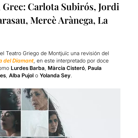
 Grec: Carlota Subirós, Jordi
arasau, Mercè Arànega, La
 del Teatro Griego de Montjuïc una revisión del
a del Diamant
, en este interpretado por doce
 como
Lurdes Barba
,
Màrcia Cisteró
,
Paula
es
,
Alba Pujol
o
Yolanda Sey
.