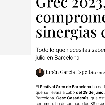
Grec 2023,
compromet
sinergias 
Todo lo que necesitas saber
julio en Barcelona
Rubén Garcia Espelta
14 abril 
El
Festival Grec de Barcelona
ha dado
que se llevará a cabo
del 29 de junio 
Barcelona.
Cesc Casadesús
, que est
certamen, ha desgranado los 88 esp