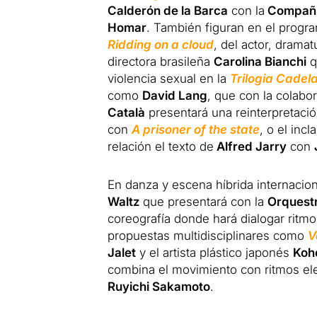
Calderón de la Barca
con la
Compañía
Homar
. También figuran en el prog
Ridding on a cloud
, del actor, dramat
directora brasileña
Carolina Bianchi
q
violencia sexual en la
Trilogia Cadel
como
David Lang
, que con la colabo
Català
presentará una reinterpretaci
con
A prisoner of the state
, o el incl
relación el texto de
Alfred Jarry
con
En danza y escena híbrida internaci
Waltz
que presentará con la
Orquestr
coreografía donde hará dialogar ritmo
propuestas multidisciplinares como
V
Jalet
y el artista plástico japonés
Koh
combina el movimiento con ritmos el
Ruyichi Sakamoto
.