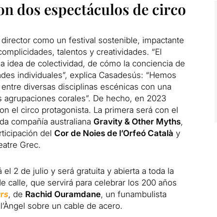
on dos espectáculos de circo
director como un festival sostenible, impactante
mplicidades, talentos y creatividades. “El
 la idea de colectividad, de cómo la conciencia de
ades individuales”, explica Casadesús: “Hemos
 entre diversas disciplinas escénicas con una
as agrupaciones corales”. De hecho, en 2023
n el circo protagonista. La primera será con el
ida compañía australiana
Gravity & Other Myths
,
ticipación del
Cor de Noies de l’Orfeó Català
y
eatre Grec.
l 2 de julio y será gratuita y abierta a toda la
 calle, que servirá para celebrar los 200 años
rs
, de
Rachid Ouramdane
, un funambulista
 l’Àngel sobre un cable de acero.