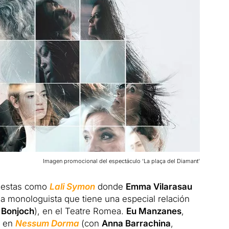
Imagen promocional del espectáculo ‘La plaça del Diamant’
puestas como
Lali Symon
donde
Emma Vilarasau
a monologuista que tiene una especial relación
 Bonjoch
), en el Teatre Romea.
Eu Manzanes
,
s en
Nessum Dorma
(con
Anna Barrachina
,