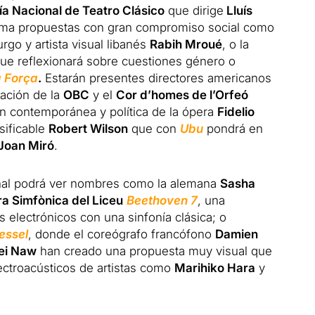
 Nacional de Teatro Clásico
que dirige
Lluís
rama propuestas con gran compromiso social como
urgo y artista visual libanés
Rabih Mroué
, o la
ue reflexionará sobre cuestiones género o
a Força
.
Estarán presentes directores americanos
ración de la
OBC
y el
Cor d’homes de l’Orfeó
ón contemporánea y política de la ópera
Fidelio
asificable
Robert Wilson
que con
Ubu
pondrá en
Joan Miró
.
onal podrá ver nombres como la alemana
Sasha
a Simfònica del Liceu
Beethoven 7
, una
s electrónicos con una sinfonía clásica; o
essel
, donde el coreógrafo francófono
Damien
ei Naw
han creado una propuesta muy visual que
ectroacústicos de artistas como
Marihiko Hara
y