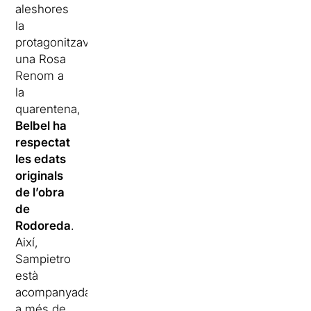
aleshores
la
protagonitzava
una Rosa
Renom a
la
quarentena,
Belbel ha
respectat
les edats
originals
de l’obra
de
Rodoreda
.
Així,
Sampietro
està
acompanyada,
a més de