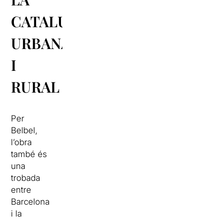
CATALUNYA
URBANA
I
RURAL
Per
Belbel,
l’obra
també és
una
trobada
entre
Barcelona
i la