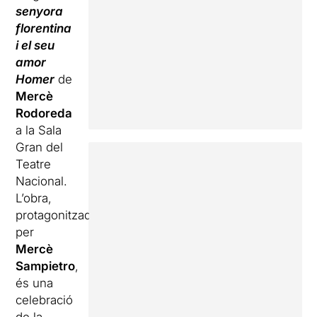
senyora
florentina
i el seu
amor
Homer
de
Mercè
Rodoreda
a la Sala
Gran del
Teatre
Nacional.
L’obra,
protagonitzada
per
Mercè
Sampietro
,
és una
celebració