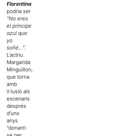
Florentina
podria ser
“No eres
el príncipe
azul que
yo
soñé…”
.
L’actriu
Margarida
Minguillon,
que torna
amb
il·lusió als
escenaris
després
d’uns
anys
“donant-
se per