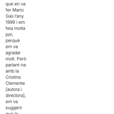
que en va
fer Mario
Gas l’any
1999 i em
feia molta
por,
perquè
em va
agradar
molt. Però
parlant-ne
amb la
Cristina
Clemente
[autora i
directora],
em va
suggerir
que la