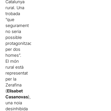
Catalunya
rural. Una
trobada
“que
segurament
no seria
possible
protagonitzada
per dos
homes”.
El món
rural està
representat
per la
Zerafina
(
Elisabet
Casanovas
),
una noia
desinhibida