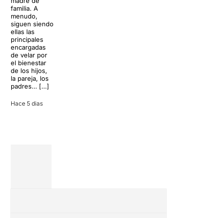
madre de
clásicos de la
escenario
familia. A
historia del
parece
menudo,
teatro musical,
perfecto para
siguen siendo
llegará al
desconectar de
ellas las
Teatre Apolo
la rutina, pero
principales
del […]
una
encargadas
conversación
de velar por
inoportuna
27 julio 2026
el bienestar
puede
de los hijos,
convertir unas
la pareja, los
vacaciones
padres… […]
entre amigos
en una revisión
Hace 5 dias
completa […]
28 julio 2026