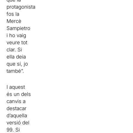
protagonista
fos la
Mercè
Sampietro
i ho vaig
veure tot
clar. Si
ella deia
que sí, jo
també”.
I aquest
és un dels
canvis a
destacar
d’aquella
versió del
99. Si