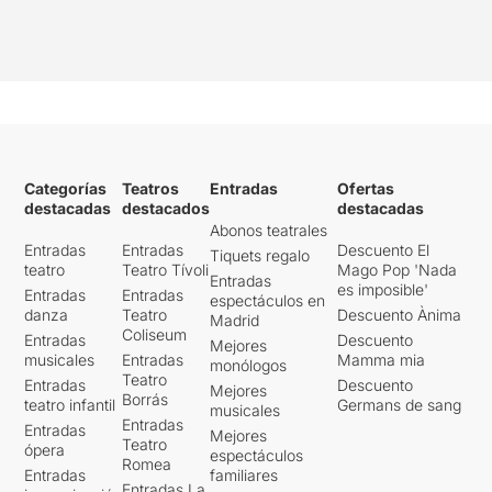
Categorías
Teatros
Entradas
Ofertas
destacadas
destacados
destacadas
Abonos teatrales
Entradas
Entradas
Descuento El
Tiquets regalo
teatro
Teatro Tívoli
Mago Pop 'Nada
Entradas
es imposible'
Entradas
Entradas
espectáculos en
danza
Teatro
Descuento Ànima
Madrid
Coliseum
Entradas
Descuento
Mejores
musicales
Entradas
Mamma mia
monólogos
Teatro
Entradas
Descuento
Mejores
Borrás
teatro infantil
Germans de sang
musicales
Entradas
Entradas
Mejores
Teatro
ópera
espectáculos
Romea
Entradas
familiares
Entradas La