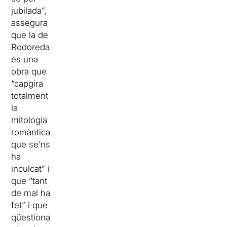
jubilada”,
assegura
que la de
Rodoreda
és una
obra que
“capgira
totalment
la
mitologia
romàntica
que se’ns
ha
inculcat” i
que “tant
de mal ha
fet” i que
qüestiona