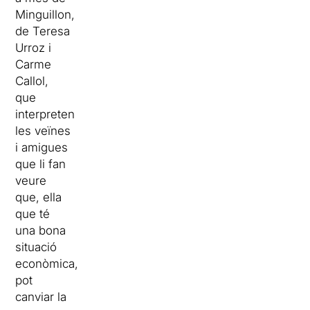
Minguillon,
de Teresa
Urroz i
Carme
Callol,
que
interpreten
les veïnes
i amigues
que li fan
veure
que, ella
que té
una bona
situació
econòmica,
pot
canviar la