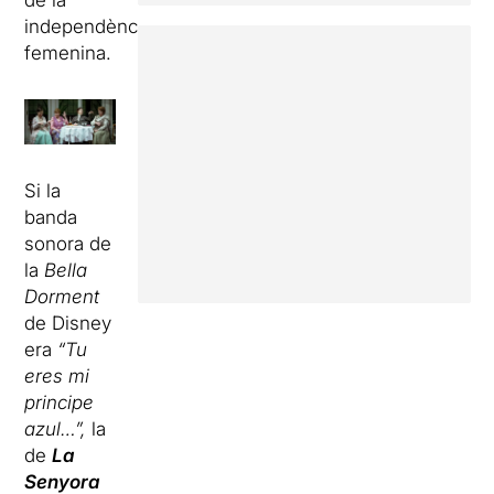
de la
independència
femenina.
Si la
banda
sonora de
la
Bella
Dorment
de Disney
era
“Tu
eres mi
principe
azul…”,
la
de
La
Senyora