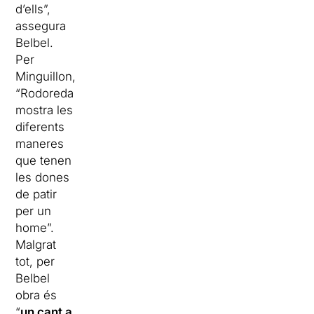
d’ells”,
assegura
Belbel.
Per
Minguillon,
“Rodoreda
mostra les
diferents
maneres
que tenen
les dones
de patir
per un
home”.
Malgrat
tot, per
Belbel
obra és
“
un cant a