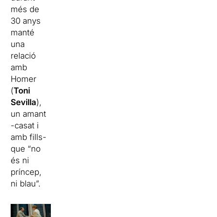
més de
30 anys
manté
una
relació
amb
Homer
(
Toni
Sevilla
),
un amant
-casat i
amb fills-
que “no
és ni
príncep,
ni blau”.