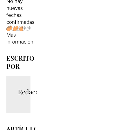
No hay
nuevas
fechas
confirmadas
Más
información
ESCRITO
POR
Redacció
ARTÍCULOS