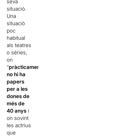
seva
situació.
Una
situació
poc
habitual
als teatres
o sèries,
on
“
pràcticament
no hi ha
papers
per a les
dones de
més de
40 anys
i
on sovint
les actrius
que