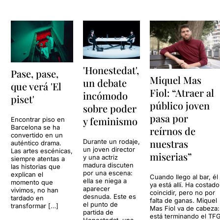
'Honestedat',
Pase, pase,
Miquel Mas
un debate
que verá 'El
Fiol: “Atraer al
incómodo
piset'
público joven
sobre poder
pasa por
y feminismo
Encontrar piso en
Barcelona se ha
reírnos de
convertido en un
nuestras
Durante un rodaje,
auténtico drama.
un joven director
Las artes escénicas,
miserias”
y una actriz
siempre atentas a
madura discuten
las historias que
por una escena:
explican el
Cuando llego al bar, él
ella se niega a
momento que
ya está allí. Ha costado
aparecer
vivimos, no han
coincidir, pero no por
desnuda. Este es
tardado en
falta de ganas. Miquel
el punto de
transformar […]
Mas Fiol va de cabeza:
partida de
está terminando el TF
Honestedat, una