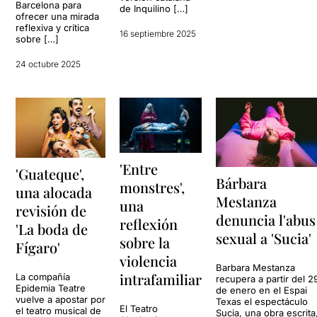
Barcelona para
de Inquilino […]
ofrecer una mirada
reflexiva y crítica
16 septiembre 2025
sobre […]
24 octubre 2025
'Entre
'Guateque',
Bárbara
monstres',
una alocada
Mestanza
una
revisión de
denuncia l'abus
reflexión
'La boda de
sexual a 'Sucia'
sobre la
Fígaro'
violencia
Barbara Mestanza
intrafamiliar
La compañía
recupera a partir del 2
Epidemia Teatre
de enero en el Espai
vuelve a apostar por
Texas el espectáculo
El Teatro
el teatro musical de
Sucia, una obra escrita