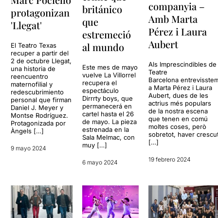
companyia –
británico
protagonizan
Amb Marta
que
'Llegat'
Pérez i Laura
estremeció
Aubert
al mundo
El Teatro Texas
recuper a partir del
2 de octubre Llegat,
Als Imprescindibles de
Este mes de mayo
una historia de
Teatre
vuelve La Villorrel
reencuentro
Barcelona entrevisste
recupera el
maternofilial y
a Marta Pérez i Laura
espectáculo
redescubrimiento
Aubert, dues de les
Dirrrty boys, que
personal que firman
actrius més populars
permanecerá en
Daniel J. Meyer y
de la nostra escena
cartel hasta el 26
Montse Rodríguez.
que tenen en comú
de mayo. La pieza
Protagonizada por
moltes coses, però
estrenada en la
Àngels […]
sobretot, haver crescu
Sala Melmac, con
[…]
muy […]
9 mayo 2024
19 febrero 2024
6 mayo 2024