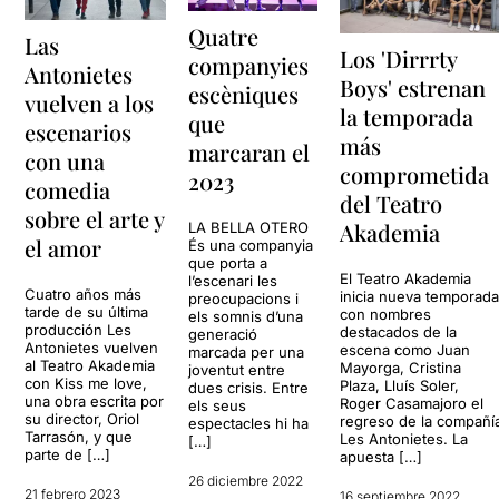
Quatre
Las
Los 'Dirrrty
companyies
Antonietes
Boys' estrenan
escèniques
vuelven a los
la temporada
que
escenarios
más
marcaran el
con una
comprometida
2023
comedia
del Teatro
sobre el arte y
Akademia
LA BELLA OTERO
el amor
És una companyia
que porta a
El Teatro Akademia
l’escenari les
Cuatro años más
inicia nueva temporad
preocupacions i
tarde de su última
con nombres
els somnis d’una
producción Les
destacados de la
generació
Antonietes vuelven
escena como Juan
marcada per una
al Teatro Akademia
Mayorga, Cristina
joventut entre
con Kiss me love,
Plaza, Lluís Soler,
dues crisis. Entre
una obra escrita por
Roger Casamajoro el
els seus
su director, Oriol
regreso de la compañí
espectacles hi ha
Tarrasón, y que
Les Antonietes. La
[…]
parte de […]
apuesta […]
26 diciembre 2022
21 febrero 2023
16 septiembre 2022