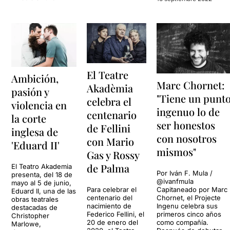
El Teatre
Ambición,
Marc Chornet:
Akadèmia
pasión y
"Tiene un punt
celebra el
violencia en
ingenuo lo de
centenario
la corte
ser honestos
de Fellini
inglesa de
con nosotros
con Mario
'Eduard II'
mismos"
Gas y Rossy
de Palma
El Teatro Akademia
Por Iván F. Mula /
presenta, del 18 de
@ivanfmula
mayo al 5 de junio,
Para celebrar el
Capitaneado por Marc
Eduard II, una de las
centenario del
Chornet, el Projecte
obras teatrales
nacimiento de
Ingenu celebra sus
destacadas de
Federico Fellini, el
primeros cinco años
Christopher
20 de enero del
como compañía.
Marlowe,