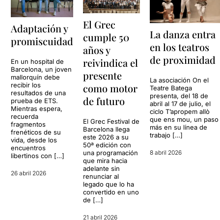
El Grec
Adaptación y
La danza entra
cumple 50
promiscuidad
en los teatros
años y
de proximidad
reivindica el
En un hospital de
Barcelona, un joven
presente
mallorquín debe
La asociación On el
recibir los
como motor
Teatre Batega
resultados de una
presenta, del 18 de
de futuro
prueba de ETS.
abril al 17 de julio, el
Mientras espera,
ciclo T’apropem allò
recuerda
que ens mou, un paso
El Grec Festival de
fragmentos
más en su línea de
Barcelona llega
frenéticos de su
trabajo […]
este 2026 a su
vida, desde los
50ª edición con
encuentros
una programación
8 abril 2026
libertinos con […]
que mira hacia
adelante sin
26 abril 2026
renunciar al
legado que lo ha
convertido en uno
de […]
21 abril 2026