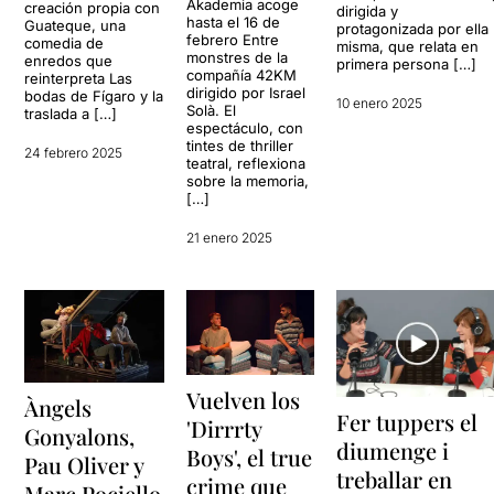
Akademia acoge
creación propia con
dirigida y
hasta el 16 de
Guateque, una
protagonizada por ella
febrero Entre
comedia de
misma, que relata en
monstres de la
enredos que
primera persona […]
compañía 42KM
reinterpreta Las
dirigido por Israel
bodas de Fígaro y la
10 enero 2025
Solà. El
traslada a […]
espectáculo, con
tintes de thriller
24 febrero 2025
teatral, reflexiona
sobre la memoria,
[…]
21 enero 2025
Vuelven los
Àngels
Fer tuppers el
'Dirrrty
Gonyalons,
diumenge i
Boys', el true
Pau Oliver y
treballar en
crime que
Marc Pociello