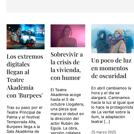
Sobrevivir a
Los extremos
Un poco de luz
la crisis de
digitales
en momentos
la vivienda,
llegan al
de oscuridad
con humor
Teatre
Akadèmia
En abril cambiamos la
El Teatre
hora y el día se
con 'Burpees'
Akadèmia acoge
alargará. Caminamos
hasta el 5 de
hacia la luz al igual qu
octubre Llogatera,
lo hace la protagonista
Tras su paso por el
una pieza que
de La veritat sobre la
Teatre Principal de
marca el debut en
llum, la adaptación
Palma y el festival
la dirección del
teatral […]
Temporada Alta,
actor Rubén de
Burpees llega a la
Eguía. La obra,
Sala Akadèmia de
25 marzo 2025
versión catalana