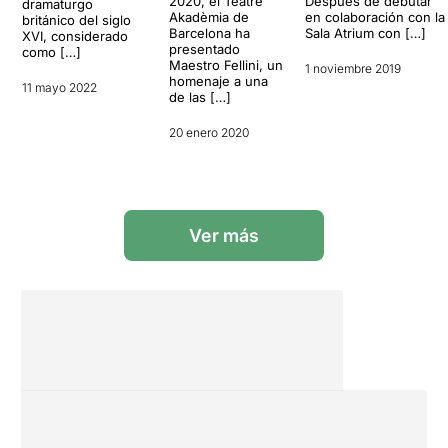
2020, el Teatre
Después de debutar
dramaturgo
Akadèmia de
en colaboración con la
británico del siglo
Barcelona ha
Sala Atrium con […]
XVI, considerado
presentado
como […]
Maestro Fellini, un
1 noviembre 2019
homenaje a una
11 mayo 2022
de las […]
20 enero 2020
Ver más