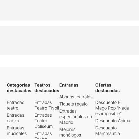
Categorías
Teatros
Entradas
Ofertas
destacadas
destacados
destacadas
Abonos teatrales
Entradas
Entradas
Descuento El
Tiquets regalo
teatro
Teatro Tívoli
Mago Pop 'Nada
Entradas
es imposible'
Entradas
Entradas
espectáculos en
danza
Teatro
Descuento Ànima
Madrid
Coliseum
Entradas
Descuento
Mejores
musicales
Entradas
Mamma mia
monólogos
Teatro