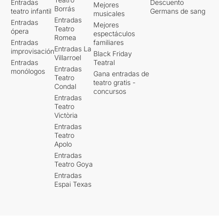
Entradas
Descuento
Mejores
Borrás
teatro infantil
Germans de sang
musicales
Entradas
Entradas
Mejores
Teatro
ópera
espectáculos
Romea
Entradas
familiares
Entradas La
improvisación
Black Friday
Villarroel
Entradas
Teatral
Entradas
monólogos
Gana entradas de
Teatro
teatro gratis -
Condal
concursos
Entradas
Teatro
Victòria
Entradas
Teatro
Apolo
Entradas
Teatro Goya
Entradas
Espai Texas