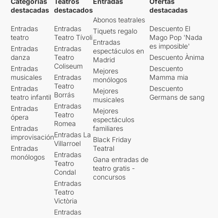
Categorías
Teatros
Entradas
Ofertas
destacadas
destacados
destacadas
Abonos teatrales
Entradas
Entradas
Descuento El
Tiquets regalo
teatro
Teatro Tívoli
Mago Pop 'Nada
Entradas
es imposible'
Entradas
Entradas
espectáculos en
danza
Teatro
Descuento Ànima
Madrid
Coliseum
Entradas
Descuento
Mejores
musicales
Entradas
Mamma mia
monólogos
Teatro
Entradas
Descuento
Mejores
Borrás
teatro infantil
Germans de sang
musicales
Entradas
Entradas
Mejores
Teatro
ópera
espectáculos
Romea
Entradas
familiares
Entradas La
improvisación
Black Friday
Villarroel
Entradas
Teatral
Entradas
monólogos
Gana entradas de
Teatro
teatro gratis -
Condal
concursos
Entradas
Teatro
Victòria
Entradas