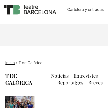
Cartelera y entradas
Inicio
»
T de Calòrica
T DE
Noticias
Entrevistes
CALÒRICA
Reportatges
Breves