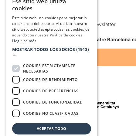
Ese sitio web utiliza
CATALAN
Política de Cookies
cookies
SPANISH
Condiciones de uso
Este sitio web usa cookies para mejorar la
experiencia del usuario. Al utilizar nuestro
Comunicaciones comerciales y Newsletter
sitio web, usted acepta todas las cookies de
Anuncia’t
acuerdo con nuestra Política de cookies.
Quiero recibir la newsletter de Teatre Barcelona
Llegir-ne més
MOSTRAR TODOS LOS SOCIOS
(1913)
→
COOKIES ESTRICTAMENTE
NECESARIAS
COOKIES DE RENDIMIENTO
COOKIES DE PREFERENCIAS
Con el apoyo de
COOKIES DE FUNCIONALIDAD
COOKIES NO CLASIFICADAS
Medio de comunicación asociado a
ACEPTAR TODO