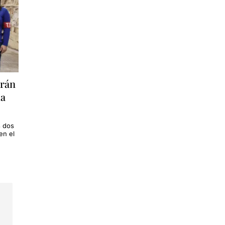
arán
ma
s dos
en el