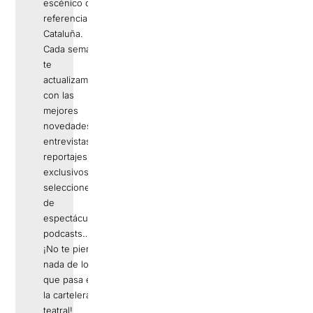
escénico de
referencia en
Cataluña.
Cada semana
te
actualizamos
con las
mejores
novedades,
entrevistas,
reportajes
exclusivos,
selecciones
de
espectáculos,
podcasts…
¡No te pierdas
nada de lo
que pasa en
la cartelera
teatral!