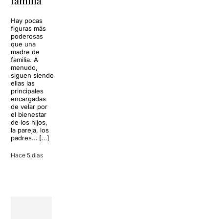
familia
vida
de los Von
Trapp.
Hay pocas
Sonrisas y
Sol, playa,
figuras más
lágrimas, uno
cócteles y un
poderosas
de los
resort
que una
grandes
paradisíaco. El
madre de
clásicos de la
escenario
familia. A
historia del
parece
menudo,
teatro musical,
perfecto para
siguen siendo
llegará al
desconectar de
ellas las
Teatre Apolo
la rutina, pero
principales
del […]
una
encargadas
conversación
de velar por
inoportuna
27 julio 2026
el bienestar
puede
de los hijos,
convertir unas
la pareja, los
vacaciones
padres… […]
entre amigos
en una revisión
Hace 5 dias
completa […]
28 julio 2026