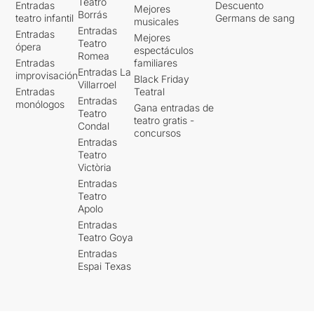
Teatro
Entradas
Descuento
Mejores
Borrás
teatro infantil
Germans de sang
musicales
Entradas
Entradas
Mejores
Teatro
ópera
espectáculos
Romea
Entradas
familiares
Entradas La
improvisación
Black Friday
Villarroel
Entradas
Teatral
Entradas
monólogos
Gana entradas de
Teatro
teatro gratis -
Condal
concursos
Entradas
Teatro
Victòria
Entradas
Teatro
Apolo
Entradas
Teatro Goya
Entradas
Espai Texas