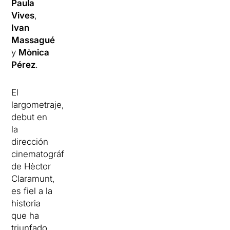
Paula
Vives
,
Ivan
Massagué
y
Mònica
Pérez
.
El
largometraje,
debut en
la
dirección
cinematográfica
de Hèctor
Claramunt,
es fiel a la
historia
que ha
triunfado