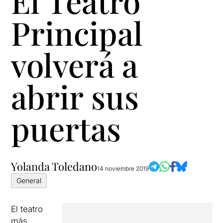
El Teatro
Principal
volverá a
abrir sus
puertas
Yolanda Toledano
14 noviembre 2019
General
El teatro
más