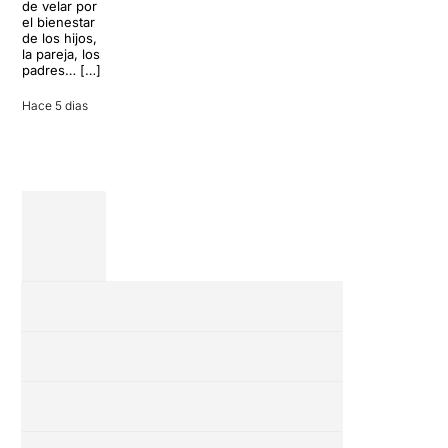
de velar por
inoportuna
27 julio 2026
el bienestar
puede
de los hijos,
convertir unas
la pareja, los
vacaciones
padres… […]
entre amigos
en una revisión
Hace 5 dias
completa […]
28 julio 2026