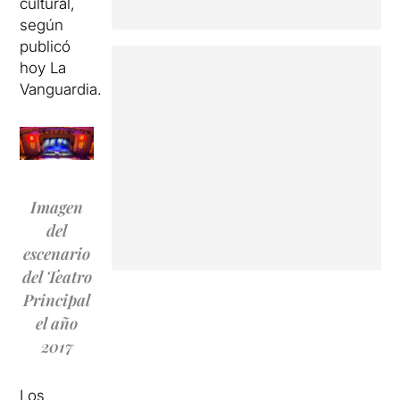
cultural,
según
publicó
hoy La
Vanguardia.
Imagen
del
escenario
del Teatro
Principal
el año
2017
Los