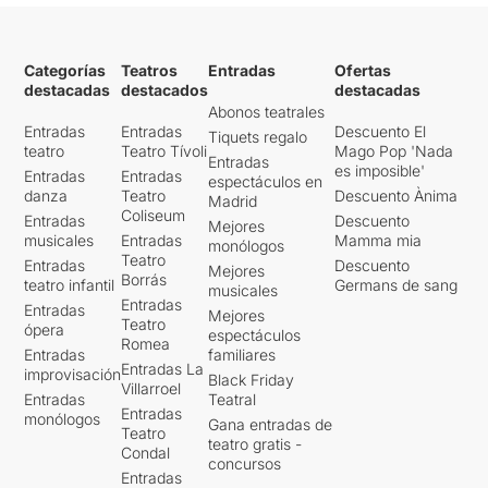
Categorías
Teatros
Entradas
Ofertas
destacadas
destacados
destacadas
Abonos teatrales
Entradas
Entradas
Descuento El
Tiquets regalo
teatro
Teatro Tívoli
Mago Pop 'Nada
Entradas
es imposible'
Entradas
Entradas
espectáculos en
danza
Teatro
Descuento Ànima
Madrid
Coliseum
Entradas
Descuento
Mejores
musicales
Entradas
Mamma mia
monólogos
Teatro
Entradas
Descuento
Mejores
Borrás
teatro infantil
Germans de sang
musicales
Entradas
Entradas
Mejores
Teatro
ópera
espectáculos
Romea
Entradas
familiares
Entradas La
improvisación
Black Friday
Villarroel
Entradas
Teatral
Entradas
monólogos
Gana entradas de
Teatro
teatro gratis -
Condal
concursos
Entradas