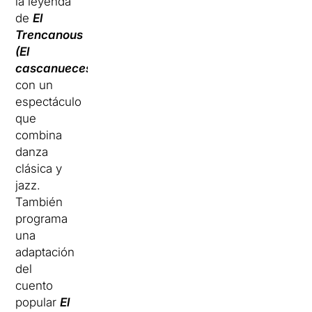
la leyenda
de
El
Trencanous
(El
cascanueces)
,
con un
espectáculo
que
combina
danza
clásica y
jazz.
También
programa
una
adaptación
del
cuento
popular
El