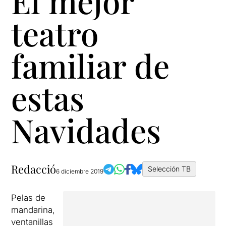
El mejor
teatro
familiar de
estas
Navidades
Redacció
Selección TB
6 diciembre 2019
Pelas de
mandarina,
ventanillas