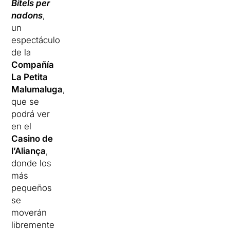
Bítels per
nadons
,
un
espectáculo
de la
Compañía
La Petita
Malumaluga
,
que se
podrá ver
en el
Casino de
l’Aliança
,
donde los
más
pequeños
se
moverán
libremente