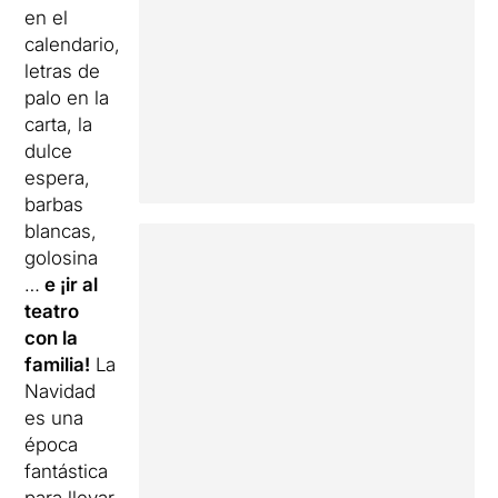
en el
calendario,
letras de
palo en la
carta, la
dulce
espera,
barbas
blancas,
golosina
…
e ¡ir al
teatro
con la
familia!
La
Navidad
es una
época
fantástica