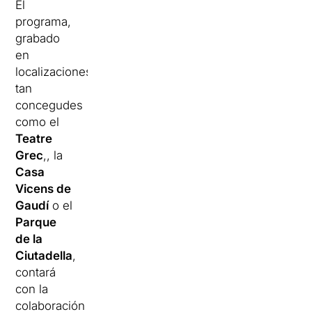
El
programa,
grabado
en
localizaciones
tan
concegudes
como el
Teatre
Grec
,, la
Casa
Vicens de
Gaudí
o el
Parque
de la
Ciutadella
,
contará
con la
colaboración