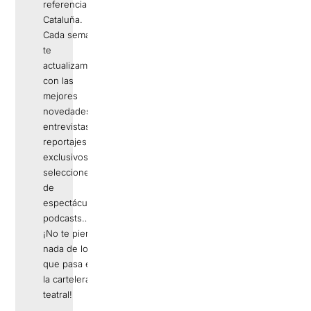
referencia en
Cataluña.
Cada semana
te
actualizamos
con las
mejores
novedades,
entrevistas,
reportajes
exclusivos,
selecciones
de
espectáculos,
podcasts…
¡No te pierdas
nada de lo
que pasa en
la cartelera
teatral!