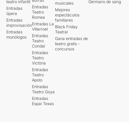
Borrás
teatro infantil
Germans de sang
musicales
Entradas
Entradas
Mejores
Teatro
ópera
espectáculos
Romea
Entradas
familiares
Entradas La
improvisación
Black Friday
Villarroel
Entradas
Teatral
Entradas
monólogos
Gana entradas de
Teatro
teatro gratis -
Condal
concursos
Entradas
Teatro
Victòria
Entradas
Teatro
Apolo
Entradas
Teatro Goya
Entradas
Espai Texas