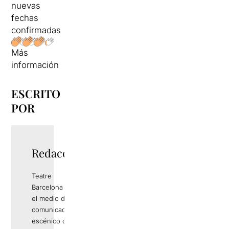
nuevas
fechas
confirmadas
Más
información
ESCRITO
POR
Redacció
Teatre
Barcelona es
el medio de
comunicación
escénico de