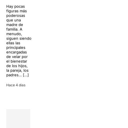
Trapp.
Hay pocas
Sonrisas y
Sol, playa,
figuras más
lágrimas, uno
cócteles y un
poderosas
de los
resort
que una
grandes
paradisíaco. El
madre de
clásicos de la
escenario
familia. A
historia del
parece
menudo,
teatro musical,
perfecto para
siguen siendo
llegará al
desconectar de
ellas las
Teatre Apolo
la rutina, pero
principales
del […]
una
encargadas
conversación
de velar por
inoportuna
27 julio 2026
el bienestar
puede
de los hijos,
convertir unas
la pareja, los
vacaciones
padres… […]
entre amigos
en una revisión
Hace 4 dias
completa […]
28 julio 2026