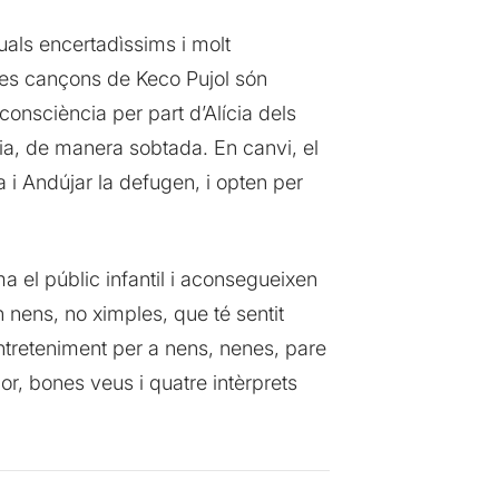
uals encertadìssims i molt
 Les cançons de Keco Pujol són
e consciència per part d’Alícia dels
ria, de manera sobtada. En canvi, el
 i Andújar la defugen, i opten per
a el públic infantil i aconsegueixen
 nens, no ximples, que té sentit
 entreteniment per a nens, nenes, pare
or, bones veus i quatre intèrprets