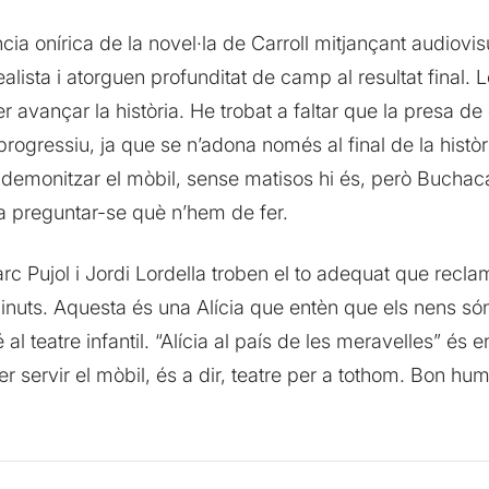
ia onírica de la novel·la de Carroll mitjançant audiovis
lista i atorguen profunditat de camp al resultat final.
 fer avançar la història. He trobat a faltar que la presa d
progressiu, ja que se n’adona només al final de la histò
 demonitzar el mòbil, sense matisos hi és, però Buchaca
s a preguntar-se què n’hem de fer.
c Pujol i Jordi Lordella troben el to adequat que reclam
inuts. Aquesta és una Alícia que entèn que els nens són
 al teatre infantil. “Alícia al país de les meravelles” és
 servir el mòbil, és a dir, teatre per a tothom. Bon hum