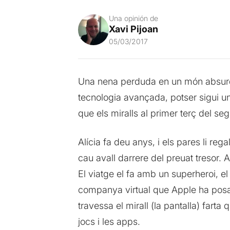
Una opinión de
Xavi Pijoan
05/03/2017
Una nena perduda en un món absurd qu
tecnologia avançada, potser sigui un
que els miralls al primer terç del se
Alícia fa deu anys, i els pares li reg
cau avall darrere del preuat tresor. A
El viatge el fa amb un superheroi, el 
companya virtual que Apple ha posat 
travessa el mirall (la pantalla) farta
jocs i les apps.