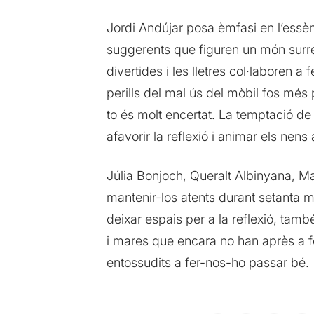
Jordi Andújar posa èmfasi en l’essènc
suggerents que figuren un món surrea
divertides i les lletres col·laboren a
perills del mal ús del mòbil fos més 
to és molt encertat. La temptació de
afavorir la reflexió i animar els nen
Júlia Bonjoch, Queralt Albinyana, Mar
mantenir-los atents durant setanta m
deixar espais per a la reflexió, també
i mares que encara no han après a fer
entossudits a fer-nos-ho passar bé.