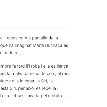
ll, entès com a pantalla de la
el què ha imaginat Marta Buchaca és
ordinadors…).
re fa tard li’l roba i ella es llença
oig, la malvada reina de cors, el rei…
atge a la inversa: la Siri, la
a Siri, per això, es rebel·la i
t el rei obsessionada pel mòbil, els