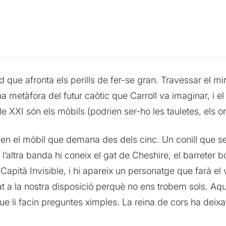
e afronta els perills de fer-se gran. Travessar el mira
a metàfora del futur caòtic que Carroll va imaginar, i 
gle XXI són els mòbils (podrien ser-ho les tauletes, els 
alen el mòbil que demana des dels cinc. Un conill que semp
 l’altra banda hi coneix el gat de Cheshire, el barreter b
Capità Invisible, i hi apareix un personatge que farà el vi
a la nostra disposició perquè no ens trobem sols. Aquest
 que li facin preguntes ximples. La reina de cors ha deixa