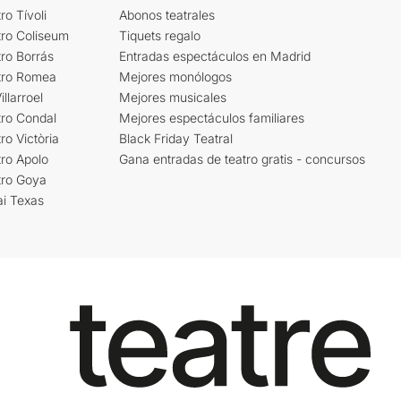
ro Tívoli
Abonos teatrales
tro Coliseum
Tiquets regalo
ro Borrás
Entradas espectáculos en Madrid
tro Romea
Mejores monólogos
llarroel
Mejores musicales
tro Condal
Mejores espectáculos familiares
ro Victòria
Black Friday Teatral
ro Apolo
Gana entradas de teatro gratis - concursos
tro Goya
ai Texas