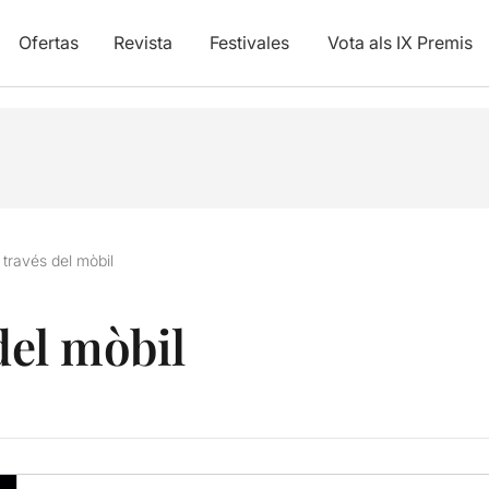
Ofertas
Revista
Festivales
Vota als IX Premis
a través del mòbil
 del mòbil