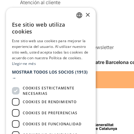
Atención al cliente
Aviso legal
×
Política de privacidad
Ese sitio web utiliza
CATALAN
Política de Cookies
cookies
SPANISH
Condiciones de uso
Este sitio web usa cookies para mejorar la
experiencia del usuario. Al utilizar nuestro
Comunicaciones comerciales y Newsletter
sitio web, usted acepta todas las cookies de
Anuncia’t
acuerdo con nuestra Política de cookies.
Quiero recibir la newsletter de Teatre Barcelona
Llegir-ne més
MOSTRAR TODOS LOS SOCIOS
(1913)
→
COOKIES ESTRICTAMENTE
NECESARIAS
COOKIES DE RENDIMIENTO
COOKIES DE PREFERENCIAS
Con el apoyo de
COOKIES DE FUNCIONALIDAD