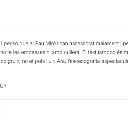
a i penso que al Pau Miró l’han assessorat malament i pe
o te les empasses ni amb cullera. El text tampoc és molt
 gruix; no et pots lluir. Ara, l’escenografia espectacu
gUY