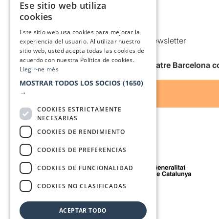
Ese sitio web utiliza
CATALAN
Política de Cookies
cookies
SPANISH
Condiciones de uso
Este sitio web usa cookies para mejorar la
Comunicaciones comerciales y Newsletter
experiencia del usuario. Al utilizar nuestro
sitio web, usted acepta todas las cookies de
Anuncia’t
acuerdo con nuestra Política de cookies.
Quiero recibir la newsletter de Teatre Barcelona
Llegir-ne més
MOSTRAR TODOS LOS SOCIOS
(1650)
→
COOKIES ESTRICTAMENTE
NECESARIAS
COOKIES DE RENDIMIENTO
COOKIES DE PREFERENCIAS
Con el apoyo de
COOKIES DE FUNCIONALIDAD
COOKIES NO CLASIFICADAS
Medio de comunicación asociado a
ACEPTAR TODO