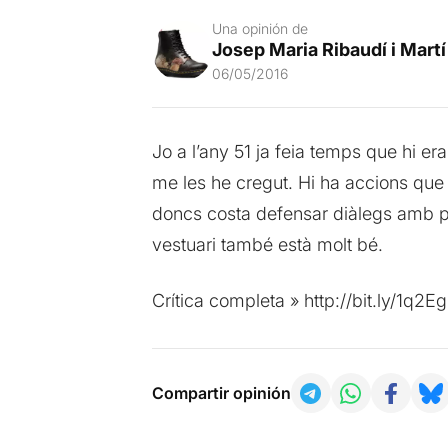
Una opinión de
Josep Maria Ribaudí i Martí
06/05/2016
Jo a l’any 51 ja feia temps que hi er
me les he cregut. Hi ha accions que n
doncs costa defensar diàlegs amb poc
vestuari també està molt bé.
Crítica completa » http://bit.ly/1q2E
Compartir opinión