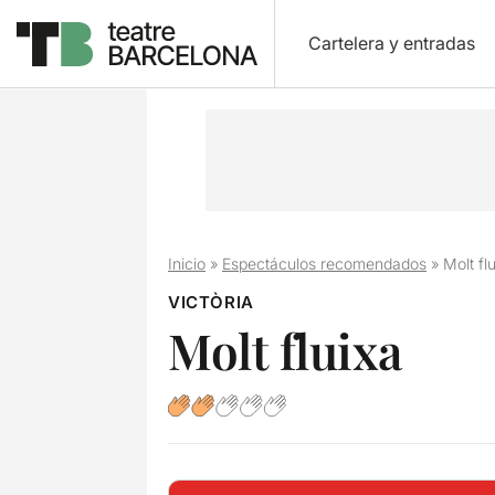
Cartelera y entradas
Inicio
»
Espectáculos recomendados
»
Molt fl
VICTÒRIA
Molt fluixa