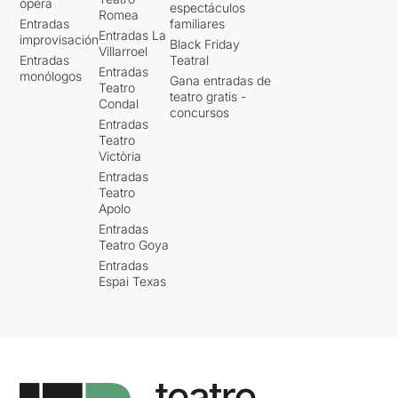
ópera
espectáculos
Romea
Entradas
familiares
Entradas La
improvisación
Black Friday
Villarroel
Entradas
Teatral
Entradas
monólogos
Gana entradas de
Teatro
teatro gratis -
Condal
concursos
Entradas
Teatro
Victòria
Entradas
Teatro
Apolo
Entradas
Teatro Goya
Entradas
Espai Texas