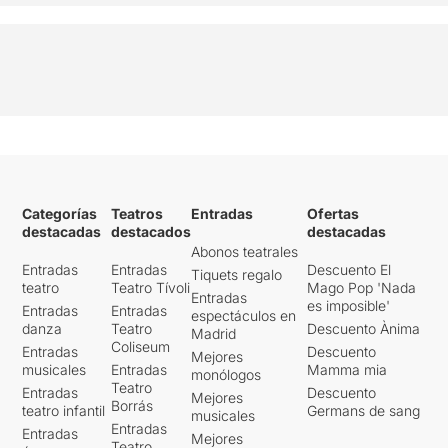
Categorías
Teatros
Entradas
Ofertas
destacadas
destacados
destacadas
Abonos teatrales
Entradas
Entradas
Descuento El
Tiquets regalo
teatro
Teatro Tívoli
Mago Pop 'Nada
Entradas
es imposible'
Entradas
Entradas
espectáculos en
danza
Teatro
Descuento Ànima
Madrid
Coliseum
Entradas
Descuento
Mejores
musicales
Entradas
Mamma mia
monólogos
Teatro
Entradas
Descuento
Mejores
Borrás
teatro infantil
Germans de sang
musicales
Entradas
Entradas
Mejores
Teatro